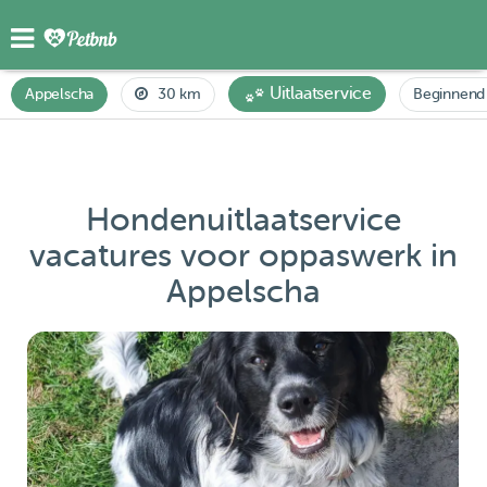
Uitlaatservice
Appelscha
30 km
Beginnend
Hondenuitlaatservice
vacatures voor oppaswerk in
Appelscha