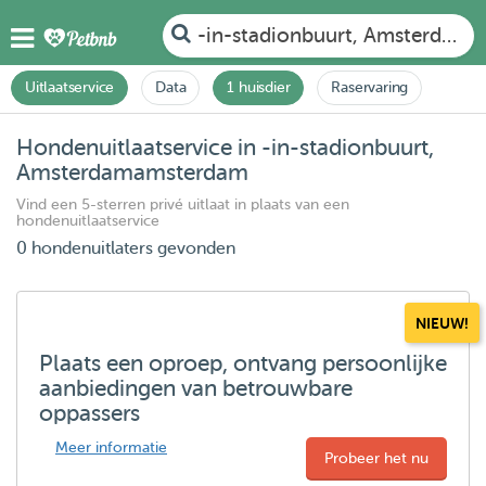
-in-stadionbuurt, Amsterdam
Uitlaatservice
Data
1 huisdier
Raservaring
Hondenuitlaatservice in -in-stadionbuurt,
Amsterdamamsterdam
Vind een 5-sterren privé uitlaat in plaats van een
hondenuitlaatservice
0 hondenuitlaters gevonden
NIEUW!
Plaats een oproep, ontvang persoonlijke
aanbiedingen van betrouwbare
oppassers
Meer informatie
Probeer het nu