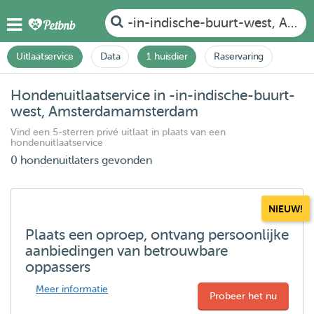
-in-indische-buurt-west, Am
Uitlaatservice
Data
1 huisdier
Raservaring
Hondenuitlaatservice in -in-indische-buurt-
west, Amsterdamamsterdam
Vind een 5-sterren privé uitlaat in plaats van een
hondenuitlaatservice
0 hondenuitlaters gevonden
NIEUW!
Plaats een oproep, ontvang persoonlijke
aanbiedingen van betrouwbare
oppassers
Meer informatie
Probeer het nu