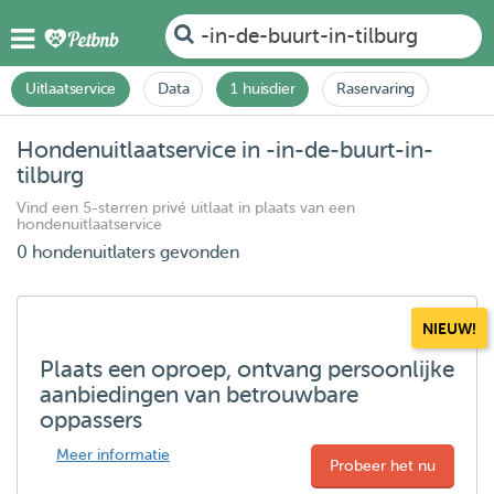
-in-de-buurt-in-tilburg
Uitlaatservice
Data
1 huisdier
Raservaring
Hondenuitlaatservice in -in-de-buurt-in-
tilburg
Vind een 5-sterren privé uitlaat in plaats van een
hondenuitlaatservice
0 hondenuitlaters gevonden
NIEUW!
Plaats een oproep, ontvang persoonlijke
aanbiedingen van betrouwbare
oppassers
Meer informatie
Probeer het nu