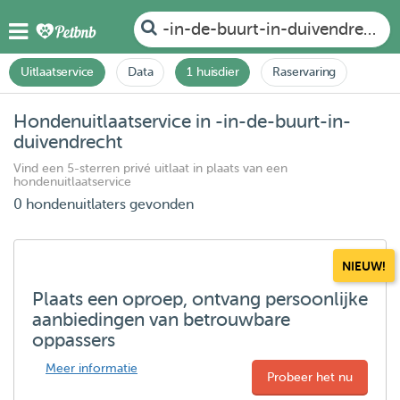
-in-de-buurt-in-duivendrecht
Uitlaatservice
Data
1 huisdier
Raservaring
Hondenuitlaatservice in -in-de-buurt-in-
duivendrecht
Vind een 5-sterren privé uitlaat in plaats van een
hondenuitlaatservice
0 hondenuitlaters gevonden
NIEUW!
Plaats een oproep, ontvang persoonlijke
aanbiedingen van betrouwbare
oppassers
Meer informatie
Probeer het nu