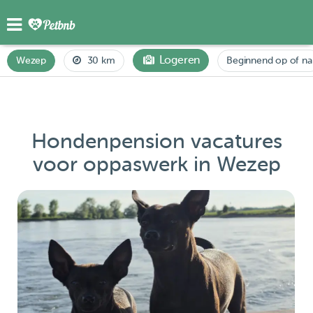
Logeren
Wezep
30 km
Beginnend op of na
Hondenpension vacatures
voor oppaswerk in Wezep