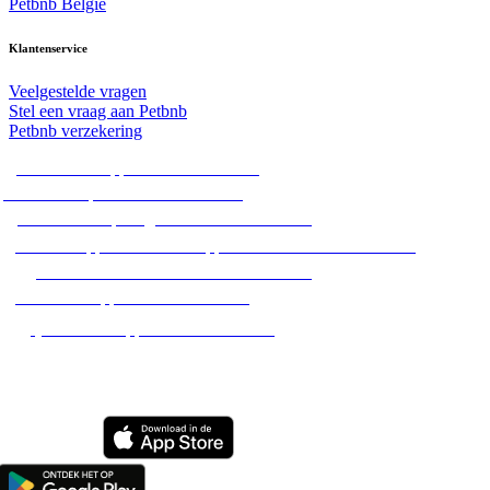
Petbnb België
Klantenservice
Veelgestelde vragen
Stel een vraag aan Petbnb
Petbnb verzekering
Alle hondenoppassen in Nederland
Alle hondenpensions in Nederland
Alle hondenopvang adressen in Nederland
Alle huisoppassen / dierenoppassen aan huis in Nederland
Alle hondenuitlaatservices in Nederland
Alle dierenoppassen in Nederland
Alle kattenoppassen in Nederland