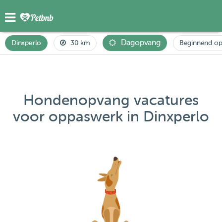
Dagopvang
Dinxperlo
30 km
Beginnend op
Hondenopvang vacatures
voor oppaswerk in Dinxperlo