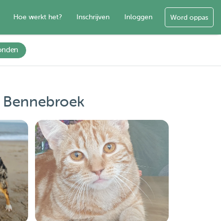
Hoe werkt het?
Inschrijven
Inloggen
Word oppas
onden
n Bennebroek