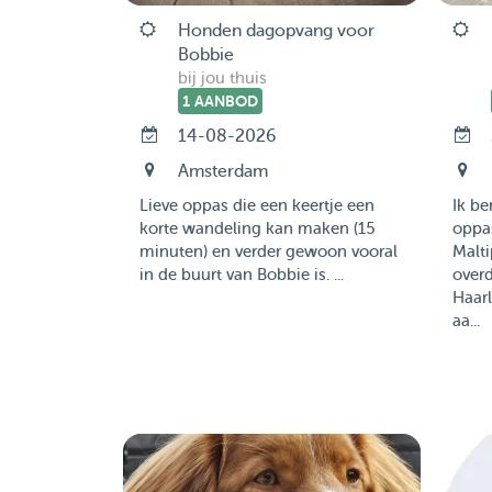
Honden dagopvang voor
Bobbie
bij jou thuis
1 AANBOD
14-08-2026
Amsterdam
Lieve oppas die een keertje een
Ik be
korte wandeling kan maken (15
oppas
minuten) en verder gewoon vooral
Malt
in de buurt van Bobbie is. ...
over
Haarl
aa...