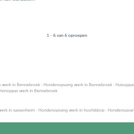
1 - 6 van 6 oproepen
 werk in Bennebroek
·
Hondenopvang werk in Bennebroek
·
Huisoppa
ttenoppas werk in Bennebroek
erk in sassenheim
·
Hondenopvang werk in hoofddorp
·
Hondenopvang