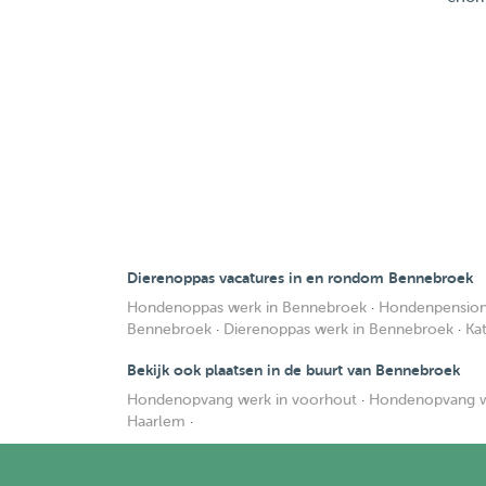
Dierenoppas vacatures in en rondom Bennebroek
Hondenoppas werk in Bennebroek
·
Hondenpension
Bennebroek
·
Dierenoppas werk in Bennebroek
·
Ka
Bekijk ook plaatsen in de buurt van Bennebroek
Hondenopvang werk in voorhout
·
Hondenopvang w
Haarlem
·