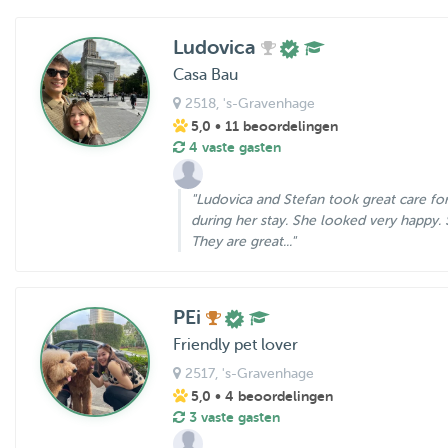
Ludovica
Casa Bau
2518
, 's-Gravenhage
5,0
• 11 beoordelingen
4 vaste gasten
"Ludovica and Stefan took great care for
during her stay. She looked very happy.
They are great..."
PEi
Friendly pet lover
2517
, 's-Gravenhage
5,0
• 4 beoordelingen
3 vaste gasten