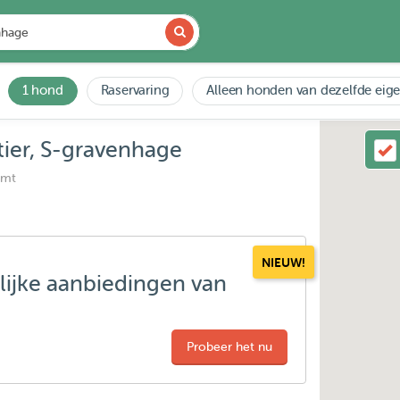
1 hond
Raservaring
Alleen honden van dezelfde eig
ier, S-gravenhage
emt
NIEUW!
lijke aanbiedingen van
Probeer het nu