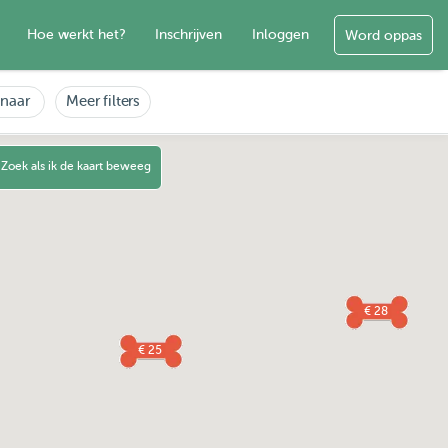
Hoe werkt het?
Inschrijven
Inloggen
Word oppas
enaar
Meer filters
Zoek als ik de kaart beweeg
€ 28
€ 25