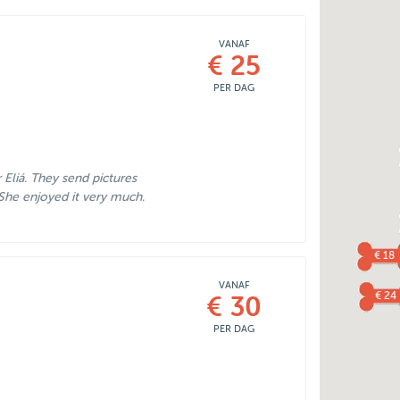
VANAF
€ 25
PER DAG
 Eliá. They send pictures
 She enjoyed it very much.
€ 18
VANAF
€ 24
€ 30
PER DAG