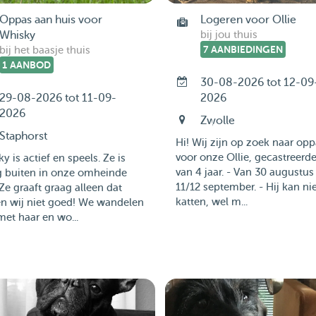
Oppas aan huis voor
Logeren voor Ollie
Whisky
bij jou thuis
7 AANBIEDINGEN
bij het baasje thuis
1 AANBOD
30-08-2026 tot 12-09
29-08-2026 tot 11-09-
2026
2026
Zwolle
Staphorst
Hi! Wij zijn op zoek naar op
voor onze Ollie, gecastreerde
y is actief en speels. Ze is
van 4 jaar. - Van 30 augustus
g buiten in onze omheinde
11/12 september. - Hij kan ni
 Ze graaft graag alleen dat
katten, wel m...
en wij niet goed! We wandelen
met haar en wo...