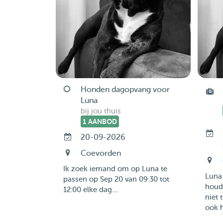
Honden dagopvang voor
Luna
bij jou thuis
1 AANBOD
20-09-2026
Coevorden
Ik zoek iemand om op Luna te
Luna 
passen op Sep 20 van 09:30 tot
houd
12:00 elke dag....
niet 
ook he