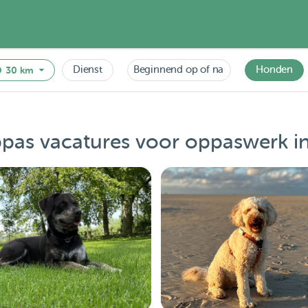
Dienst
Beginnend op of na
Honden
30 km
pas vacatures voor oppaswerk