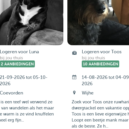
Logeren voor Luna
Logeren voor Toos
bij jou thuis
bij jou thuis
2 AANBIEDINGEN
10 AANBIEDINGEN
21-09-2026 tot 05-10-
14-08-2026 tot 04-09
2026
2026
Coevorden
Wijhe
is een teef wel verwend ze
Zoek voor Toos onze ruwhar
 van wandelen als het maar
dwergtackel een vakantie op
te warm is ze vind knuffelen
Toos is een lieve eigenwijze 
el erg fijn...
Loopt een beetje mank maar 
als de beste. Ze h...