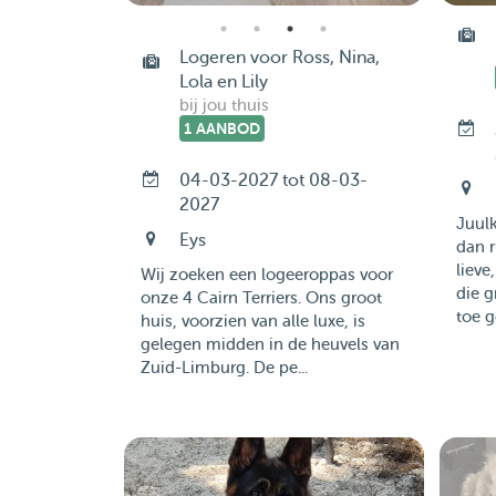
Logeren voor Ross, Nina,
Lola en Lily
bij jou thuis
1 AANBOD
04-03-2027 tot 08-03-
2027
Juulk
Eys
dan r
lieve
Wij zoeken een logeeroppas voor
die g
onze 4 Cairn Terriers. Ons groot
toe g
huis, voorzien van alle luxe, is
gelegen midden in de heuvels van
Zuid-Limburg. De pe...