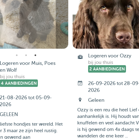
Logeren voor Ozzy
bij jou thuis
Logeren voor Muis, Poes
2 AANBIEDINGEN
en Wolf
bij jou thuis
4 AANBIEDINGEN
26-09-2026 tot 28-09
2026
21-08-2026 tot 05-09-
Geleen
2026
Ozzy is een reu die heel Lief
GELEEN
aanhankelijk is. Hij houdt va
knuffelen en veel aandacht V
liefste hondjes ter wereld. Het
is hij gewend om 4x daags t
er 3 maar ze zijn heel rustig.
wandelen de ene keer ...
ijn gewend aan