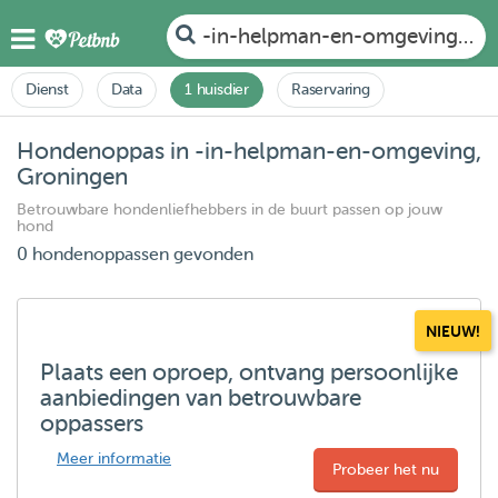
-in-helpman-en-omgeving, Gr
Dienst
Data
1 huisdier
Raservaring
Hondenoppas in -in-helpman-en-omgeving,
Groningen
Betrouwbare hondenliefhebbers in de buurt passen op jouw
hond
0 hondenoppassen gevonden
NIEUW!
Plaats een oproep, ontvang persoonlijke
aanbiedingen van betrouwbare
oppassers
Meer informatie
Probeer het nu