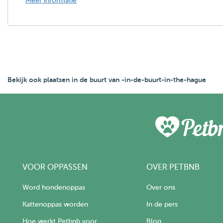
Meer informatie
Bekijk ook plaatsen in de buurt van -in-de-buurt-in-the-hague
VOOR OPPASSEN
OVER PETBNB
Word hondenoppas
Over ons
Kattenoppas worden
In de pers
Hoe werkt Petbnb voor
Blog