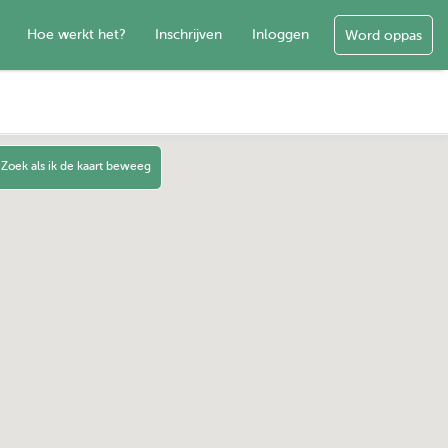
Hoe werkt het?
Inschrijven
Inloggen
Word oppas
Zoek als ik de kaart beweeg