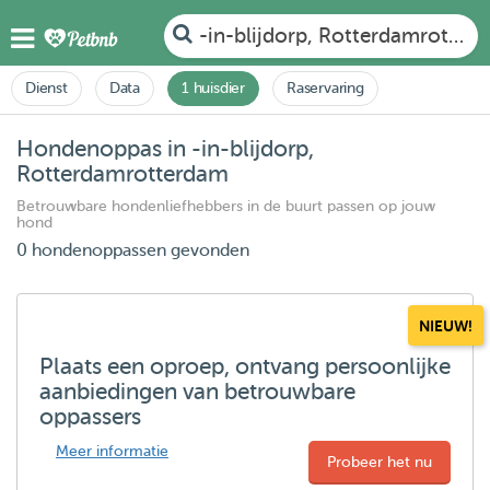
-in-blijdorp, Rotterdamrotter
Dienst
Data
1 huisdier
Raservaring
Hondenoppas in -in-blijdorp,
Rotterdamrotterdam
Betrouwbare hondenliefhebbers in de buurt passen op jouw
hond
0 hondenoppassen gevonden
NIEUW!
Plaats een oproep, ontvang persoonlijke
aanbiedingen van betrouwbare
oppassers
Meer informatie
Probeer het nu