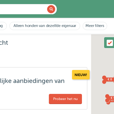
ng
Alleen honden van dezelfde eigenaar
Meer filters
cht
NIEUW!
lijke aanbiedingen van
€ 8
€ 
Probeer het nu
€ 