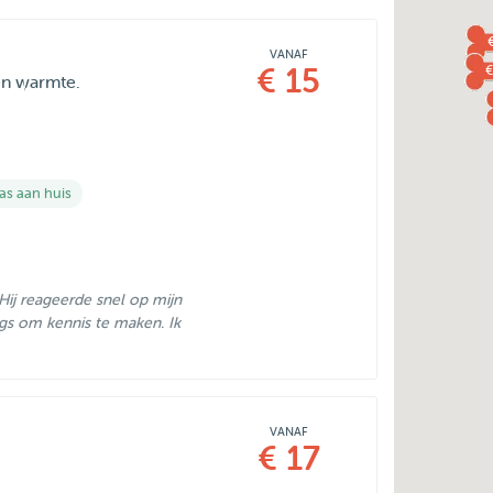
VANAF
€
€ 15
 en warmte.
s aan huis
Hij reageerde snel op mijn
gs om kennis te maken. Ik
VANAF
€ 17