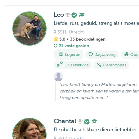
Leo
Liefde, rust, geduld, streng als t moet
3511
, Utrecht
5,0
• 33 beoordelingen
21 vaste gasten
Logeren
Dagopvang
Oppa
Uitlaatservice
Dierenoppas
"Leo heeft Sunny en Matteo uitgelaten. 
verzoek en kwam van te voren even lan
kreeg een update met..."
Chantal
Flexibel beschikbare dierenliefhebber
3512
, Utrecht