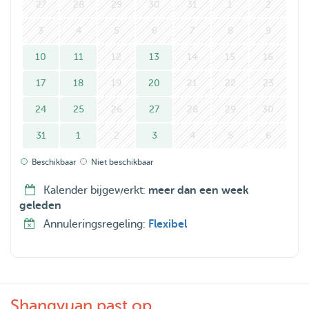
27
28
29
30
31
1
2
3
4
5
6
7
8
9
10
11
12
13
14
15
16
17
18
19
20
21
22
23
24
25
26
27
28
29
30
31
1
2
3
4
5
6
Beschikbaar
Niet beschikbaar
Kalender bijgewerkt:
meer dan een week
geleden
Annuleringsregeling:
Flexibel
Shangyuan past op