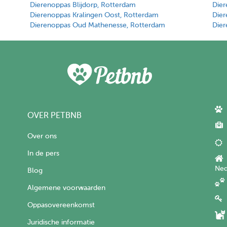
Dierenoppas Blijdorp, Rotterdam
Dier
Dierenoppas Kralingen Oost, Rotterdam
Dier
Dierenoppas Oud Mathenesse, Rotterdam
Dier
OVER PETBNB
Over ons
In de pers
Ned
Blog
Algemene voorwaarden
Oppasovereenkomst
Juridische informatie