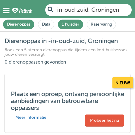
-in-oud-zuid, Groningen
Dierenoppas
Data
1 huisdier
Raservaring
Dierenoppas in -in-oud-zuid, Groningen
Boek een 5-sterren dierenoppas die tijdens een kort huisbezoek
jouw dieren verzorgt
0 dierenoppassen gevonden
NIEUW!
Plaats een oproep, ontvang persoonlijke
aanbiedingen van betrouwbare
oppassers
Meer informatie
Probeer het nu