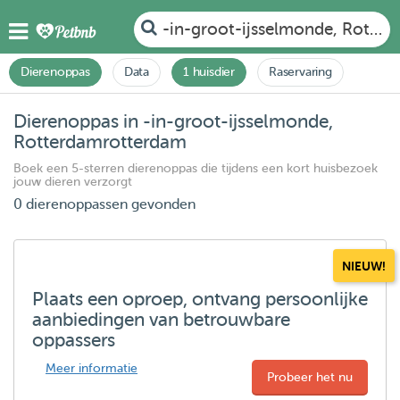
-in-groot-ijsselmonde, Rotte
Dierenoppas
Data
1 huisdier
Raservaring
Dierenoppas in -in-groot-ijsselmonde,
Rotterdamrotterdam
Boek een 5-sterren dierenoppas die tijdens een kort huisbezoek
jouw dieren verzorgt
0 dierenoppassen gevonden
NIEUW!
Plaats een oproep, ontvang persoonlijke
aanbiedingen van betrouwbare
oppassers
Meer informatie
Probeer het nu