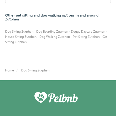
Other pet sitting and dog walking options in and around
Zutphen
·
·
·
Dog Sitting Zutphen
Dog Boarding Zutphen
Doggy Daycare Zutphen
·
·
·
House Sitting Zutphen
Dog Walking Zutphen
Pet Sitting Zutphen
Cat
Sitting Zutphen
Home
Dog Sitting Zutphen