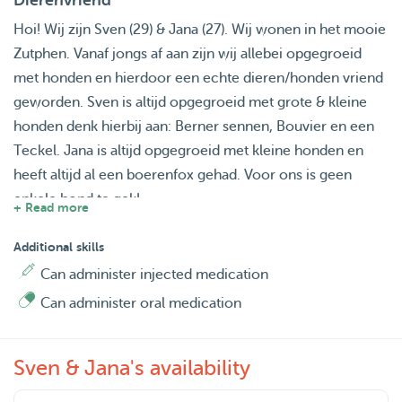
Dierenvriend
Hoi! Wij zijn Sven (29) & Jana (27). Wij wonen in het mooie
Zutphen. Vanaf jongs af aan zijn wij allebei opgegroeid
met honden en hierdoor een echte dieren/honden vriend
geworden. Sven is altijd opgegroeid met grote & kleine
honden denk hierbij aan: Berner sennen, Bouvier en een
Teckel. Jana is altijd opgegroeid met kleine honden en
heeft altijd al een boerenfox gehad. Voor ons is geen
enkele hond te gek!
+ Read more
Doordeweeks zijn wij allebei aan het werk waardoor het
Additional skills
lastig is om op een hond te passen. Maar in het weekend
Can administer injected medication
wanneer wij vrij zijn vinden wij het erg leuk om op
Can administer oral medication
honden te passen en lekker mee te gaan wandelen. Zelf
hebben wij ook een hond met de naam Oos. (Jack Russel)
Sven & Jana's availability
Mocht jou hond goed met een andere hond kunnen, mag
je ons altijd een berichtje sturen!