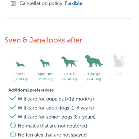
Cancellation policy:
Flexible
Sven & Jana looks after
Small
Medium
Large
X-large
Cats
(0-10 kg)
(11-25 kg)
(26-45 kg)
(> 45 kg)
Additional preferences
Will care for puppies (<12 months)
Will care for adult dogs (1-8 years)
Will care for senior dogs (8+ years)
No males that are not neutered
No females that are not spayed