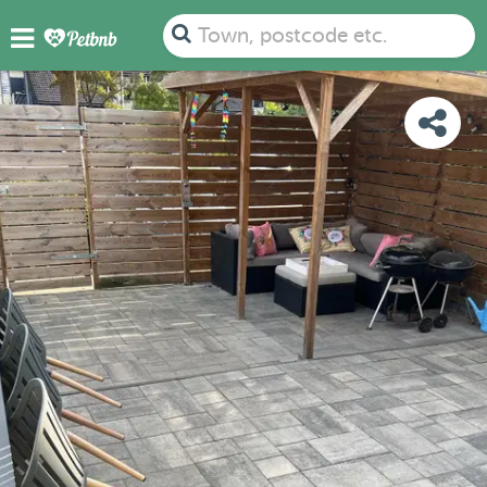
PHOTOS
REVIEWS
DETAILS
MAP
Town, postcode etc.