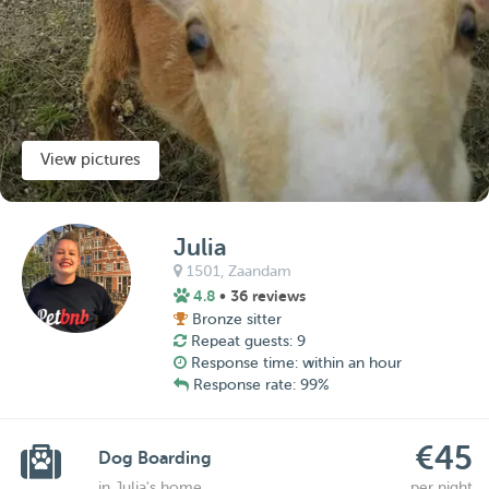
View pictures
Julia
1501,
Zaandam
4.8
• 36 reviews
Bronze sitter
Repeat guests: 9
Response time: within an hour
Response rate: 99%
€45
Dog Boarding
in Julia's home
per night