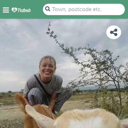
PHOTOS
REVIEWS
DETAILS
MAP
Town, postcode etc.