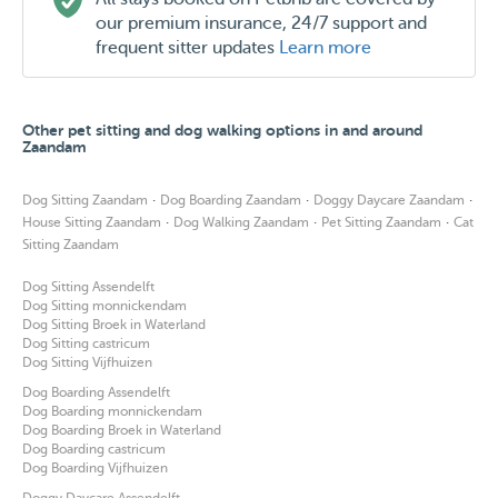
our premium insurance, 24/7 support and
frequent sitter updates
Learn more
Other pet sitting and dog walking options in and around
Zaandam
·
·
·
Dog Sitting Zaandam
Dog Boarding Zaandam
Doggy Daycare Zaandam
·
·
·
House Sitting Zaandam
Dog Walking Zaandam
Pet Sitting Zaandam
Cat
Sitting Zaandam
Dog Sitting Assendelft
Dog Sitting monnickendam
Dog Sitting Broek in Waterland
Dog Sitting castricum
Dog Sitting Vijfhuizen
Dog Boarding Assendelft
Dog Boarding monnickendam
Dog Boarding Broek in Waterland
Dog Boarding castricum
Dog Boarding Vijfhuizen