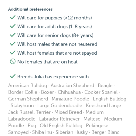
aan het werk bent.
Additional preferences
Will care for puppies (<12 months)
Stuur gerust een berichtje als je denkt dat wij een goede
match zijn voor jouw hond. Ik maak graag kennis met
Will care for adult dogs (1-8 years)
jullie!
Will care for senior dogs (8+ years)
Will host males that are not neutered
Will host females that are not spayed
No females that are on heat
Breeds Julia has experience with:
American Bulldog · Australian Shepherd · Beagle ·
Border Collie · Boxer · Chihuahua · Cocker Spaniel ·
German Shepherd · Miniature Poodle · English Bulldog
· Stabyhoun · Large Goldendoodle · Keeshond Large ·
Jack Russell Terrier · Mixed Breed · Medium
Labradoodle · Labrador Retriever · Maltese · Medium
Poodle · Pug · Old English Bulldog · Pekingese ·
Samoyed · Shiba Inu · Siberian Husky · Berger Blanc