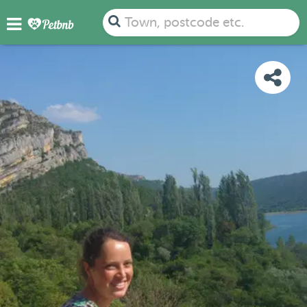
PHOTOS
REVIEWS
DETAILS
MAP
Town, postcode etc.