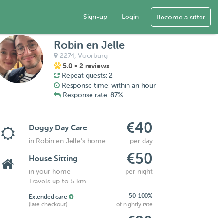
Sign-up
Login
Become a sitter
Robin en Jelle
2274,
Voorburg
5.0
• 2 reviews
Repeat guests: 2
Response time: within an hour
Response rate: 87%
€40
Doggy Day Care
in Robin en Jelle's home
per day
€50
House Sitting
in your home
per night
Travels up to 5 km
50-100%
Extended care
(late checkout)
of nightly rate