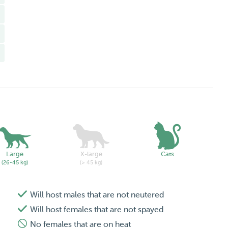
Large
X-large
Cats
(26-45 kg)
(> 45 kg)
Will host males that are not neutered
Will host females that are not spayed
No females that are on heat