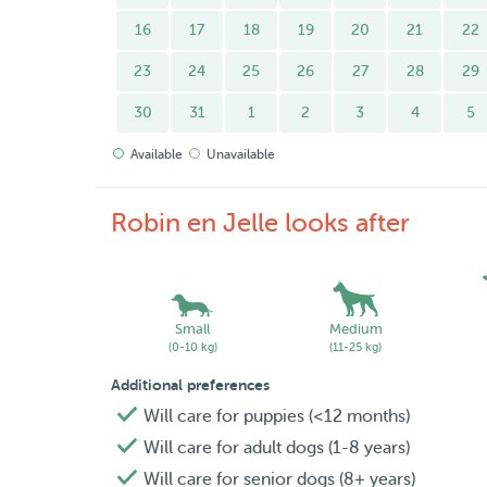
16
17
18
19
20
21
22
23
24
25
26
27
28
29
30
31
1
2
3
4
5
Available
Unavailable
Robin en Jelle looks after
Small
Medium
(0-10 kg)
(11-25 kg)
Additional preferences
Will care for puppies (<12 months)
Will care for adult dogs (1-8 years)
Will care for senior dogs (8+ years)