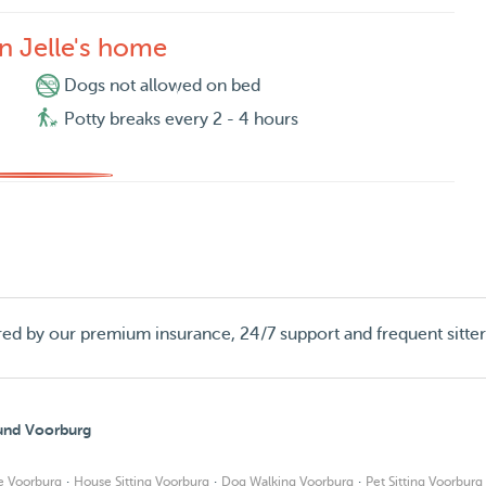
n Jelle's home
Dogs not allowed on bed
Potty breaks every 2 - 4 hours
red by our premium insurance, 24/7 support and frequent sitte
ound Voorburg
·
·
·
e Voorburg
House Sitting Voorburg
Dog Walking Voorburg
Pet Sitting Voorburg