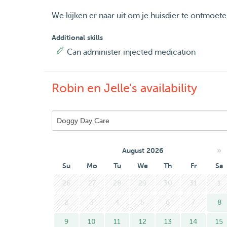
We kijken er naar uit om je huisdier te ontmoet
Additional skills
Can administer injected medication
Robin en Jelle's availability
»
August 2026
Su
Mo
Tu
We
Th
Fr
Sa
26
27
28
29
30
31
1
2
3
4
5
6
7
8
9
10
11
12
13
14
15