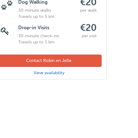
€20
Dog Walking
30-minute walks
per walk
Travels up to 5 km
€20
Drop-in Visits
30-minute check-ins
per visit
Travels up to 5 km
Contact Robin en Jelle
View availability