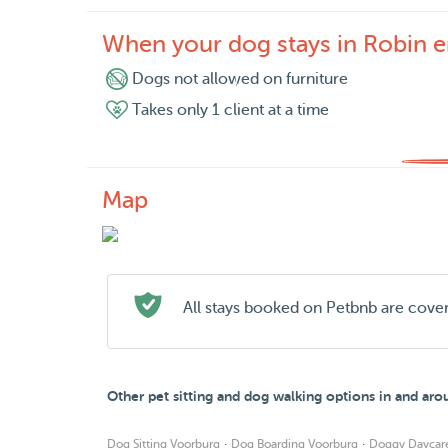
When your dog stays in Robin e
Dogs not allowed on furniture
Takes only 1 client at a time
Map
All stays booked on Petbnb are cove
Other pet sitting and dog walking options in and ar
·
·
Dog Sitting Voorburg
Dog Boarding Voorburg
Doggy Daycar