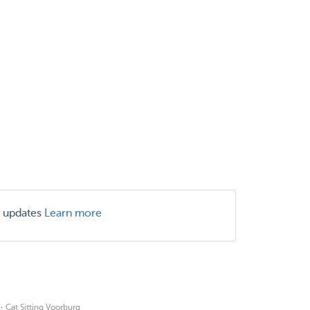
r updates
Learn more
·
Cat Sitting Voorburg