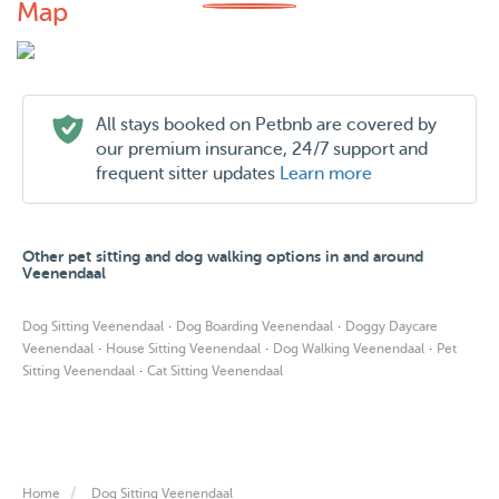
Map
All stays booked on Petbnb are covered by
our premium insurance, 24/7 support and
frequent sitter updates
Learn more
Other pet sitting and dog walking options in and around
Veenendaal
·
·
Dog Sitting Veenendaal
Dog Boarding Veenendaal
Doggy Daycare
·
·
·
Veenendaal
House Sitting Veenendaal
Dog Walking Veenendaal
Pet
·
Sitting Veenendaal
Cat Sitting Veenendaal
Home
Dog Sitting Veenendaal