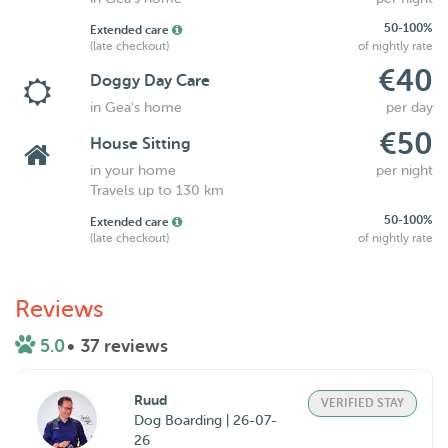
50-100%
Extended care
(late checkout)
of nightly rate
€40
Doggy Day Care
in Gea's home
per day
€50
House Sitting
in your home
per night
Travels up to 130 km
50-100%
Extended care
(late checkout)
of nightly rate
Reviews
5.0
• 37 reviews
Ruud
VERIFIED STAY
Dog Boarding | 26-07-
26