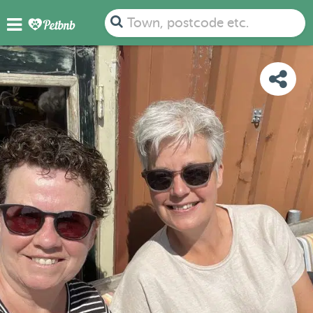
PHOTOS
REVIEWS
DETAILS
MAP
Town, postcode etc.