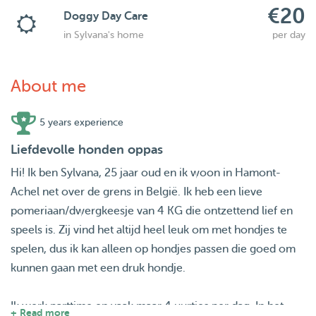
€20
Doggy Day Care
in Sylvana's home
per day
About me
5 years experience
Liefdevolle honden oppas
Hi! Ik ben Sylvana, 25 jaar oud en ik woon in Hamont-
Achel net over de grens in België. Ik heb een lieve
pomeriaan/dwergkeesje van 4 KG die ontzettend lief en
speels is. Zij vind het altijd heel leuk om met hondjes te
spelen, dus ik kan alleen op hondjes passen die goed om
kunnen gaan met een druk hondje.
Ik werk parttime en vaak maar 4 uurtjes per dag. In het
+ Read more