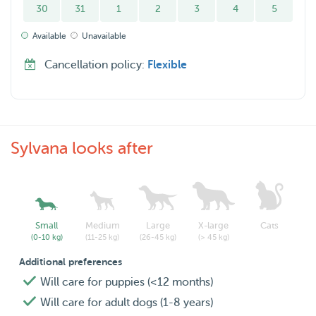
30
31
1
2
3
4
5
Available
Unavailable
Cancellation policy:
Flexible
Sylvana looks after
Small
Medium
Large
X-large
Cats
(0-10 kg)
(11-25 kg)
(26-45 kg)
(> 45 kg)
Additional preferences
Will care for puppies (<12 months)
Will care for adult dogs (1-8 years)