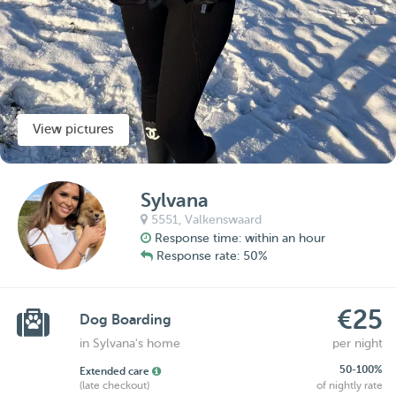
View pictures
Sylvana
5551,
Valkenswaard
Response time: within an hour
Response rate: 50%
€25
Dog Boarding
in Sylvana's home
per night
50-100%
Extended care
(late checkout)
of nightly rate