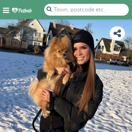
PHOTOS
DETAILS
AVAILABILITY
MAP
Town, postcode etc.