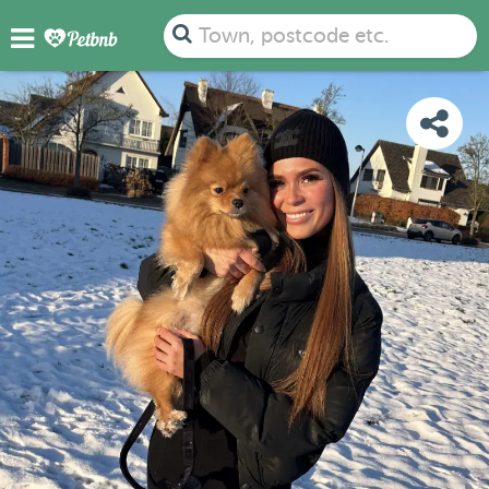
PHOTOS
DETAILS
AVAILABILITY
MAP
Town, postcode etc.