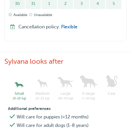
30
31
1
2
3
4
5
Available
Unavailable
Cancellation policy:
Flexible
Sylvana looks after
Small
Medium
Large
X-large
Cats
(0-10 kg)
(11-25 kg)
(26-45 kg)
(> 45 kg)
Additional preferences
Will care for puppies (<12 months)
Will care for adult dogs (1-8 years)