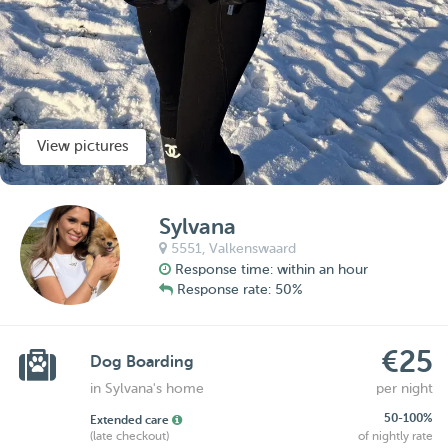
View pictures
Sylvana
5551,
Valkenswaard
Response time: within an hour
Response rate: 50%
€25
Dog Boarding
in Sylvana's home
per night
50-100%
Extended care
(late checkout)
of nightly rate