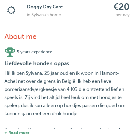
€20
Doggy Day Care
in Sylvana's home
per day
About me
5 years experience
Liefdevolle honden oppas
Hi! Ik ben Sylvana, 25 jaar oud en ik woon in Hamont-
Achel net over de grens in België. Ik heb een lieve
pomeriaan/dwergkeesje van 4 KG die ontzettend lief en
speels is. Zij vind het altijd heel leuk om met hondjes te
spelen, dus ik kan alleen op hondjes passen die goed om
kunnen gaan met een druk hondje.
Ik werk parttime en vaak maar 4 uurtjes per dag. In het
+ Read more