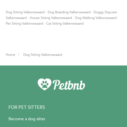
·
·
Dog Sitting Valkenswaard
Dog Boarding Valkenswaard
Doggy Daycare
·
·
·
Valkenswaard
House Sitting Valkenswaard
Dog Walking Valkenswaard
·
Pet Sitting Valkenswaard
Cat Sitting Valkenswaard
Home
Dog Sitting Valkenswaard
FOR PET SITTERS
Become a dog sitter