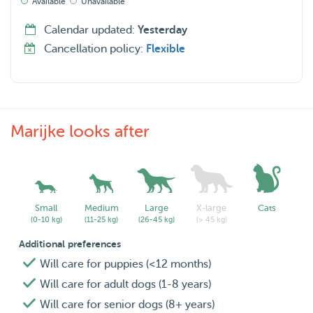
Available
Unavailable
Calendar updated:
Yesterday
Cancellation policy:
Flexible
Marijke looks after
Small
Medium
Large
X-large
Cats
(0-10 kg)
(11-25 kg)
(26-45 kg)
(> 45 kg)
Additional preferences
Will care for puppies (<12 months)
Will care for adult dogs (1-8 years)
Will care for senior dogs (8+ years)