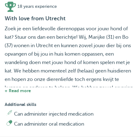
18 years experience
With love from Utrecht
Zoek je een liefdevolle dierenoppas voor jouw hond of
kat? Stuur ons dan een berichtje! Wij, Marijke (31) en Bo
(37) wonen in Utrecht en kunnen zowel jouw dier bij ons
opvangen of bij jou in huis komen oppassen, een
wandeling doen met jouw hond of komen spelen met je
kat. We hebben momenteel zelf (helaas) geen huisdieren
en hopen zo onze dierenliefde toch ergens kwijt te
kunnen en anderen te helpen. We hebben zowel ervaring
+ Read more
met katten als honden en horen graag als er
bijzonderheden zijn waar we rekening mee
Additional skills
kunnen/moeten houden om het nog leuker en fijner te
Can administer injected medication
maken voor jullie beestje. Stuur ons gerust een berichtje
Can administer oral medication
als je benieuwd bent of wilt kennismaken.