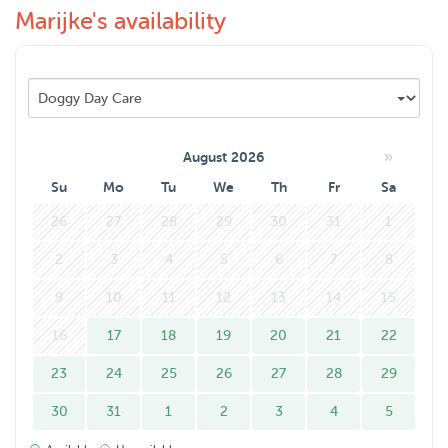
Marijke's availability
Groetjes Marijke & Bo
»
August 2026
Su
Mo
Tu
We
Th
Fr
Sa
26
27
28
29
30
31
1
2
3
4
5
6
7
8
9
10
11
12
13
14
15
16
17
18
19
20
21
22
23
24
25
26
27
28
29
30
31
1
2
3
4
5