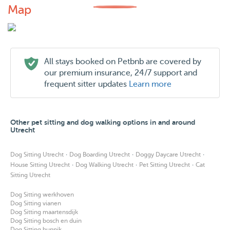
Map
All stays booked on Petbnb are covered by
our premium insurance, 24/7 support and
frequent sitter updates
Learn more
Other pet sitting and dog walking options in and around
Utrecht
·
·
·
Dog Sitting Utrecht
Dog Boarding Utrecht
Doggy Daycare Utrecht
·
·
·
House Sitting Utrecht
Dog Walking Utrecht
Pet Sitting Utrecht
Cat
Sitting Utrecht
Dog Sitting werkhoven
Dog Sitting vianen
Dog Sitting maartensdijk
Dog Sitting bosch en duin
Dog Sitting bunnik