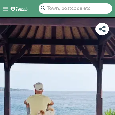
PHOTOS
DETAILS
AVAILABILITY
MAP
Town, postcode etc.