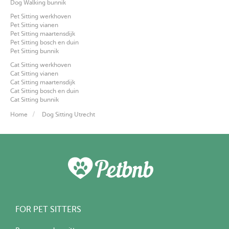
Dog Walking bunnik
Pet Sitting werkhoven
Pet Sitting vianen
Pet Sitting maartensdijk
Pet Sitting bosch en duin
Pet Sitting bunnik
Cat Sitting werkhoven
Cat Sitting vianen
Cat Sitting maartensdijk
Cat Sitting bosch en duin
Cat Sitting bunnik
Home
Dog Sitting Utrecht
FOR PET SITTERS