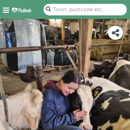
PHOTOS
REVIEWS
DETAILS
MAP
Town, postcode etc.