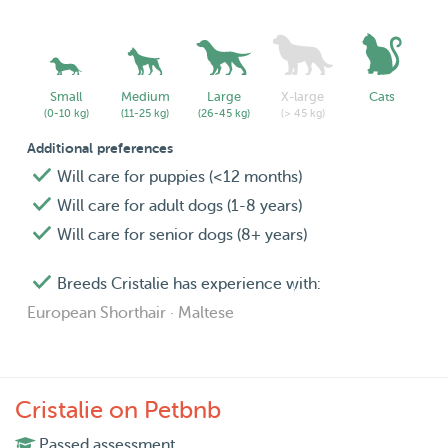
Small
Medium
Large
X-large
Cats
(0-10 kg)
(11-25 kg)
(26-45 kg)
(> 45 kg)
Additional preferences
Will care for puppies (<12 months)
Will care for adult dogs (1-8 years)
Will care for senior dogs (8+ years)
Breeds Cristalie has experience with:
European Shorthair · Maltese
Cristalie on Petbnb
Passed assessment