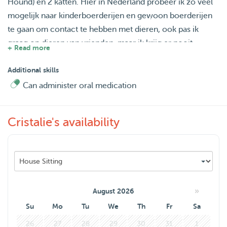
Hound) en 2 katten. Hier in Nederland probeer ik zo veel
mogelijk naar kinderboerderijen en gewoon boerderijen
te gaan om contact te hebben met dieren, ook pas ik
graag op dieren van vrienden, maar ik krijg er nooit
+ Read more
genoeg van.... Ik zal het prima vinden om met honden te
gaan wandelen en op dieren thuis te passen.
Additional skills
Ik woon aan de Oudegracht in Utrecht. Ik ben beschikbaar
Can administer oral medication
s'avonds na 5 uur en in de weekenden.
Neem contact op als je hulp nodig hebt met je kleine
Cristalie's availability
baby's!
»
August 2026
Su
Mo
Tu
We
Th
Fr
Sa
26
27
28
29
30
31
1