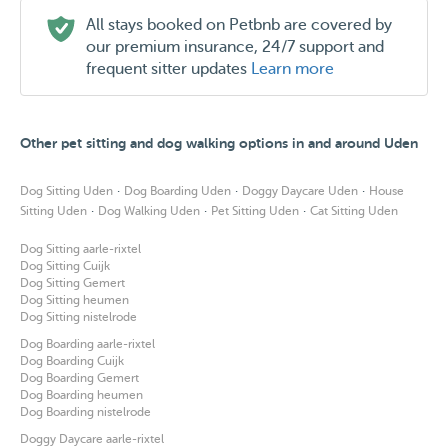
All stays booked on Petbnb are covered by
our premium insurance, 24/7 support and
frequent sitter updates
Learn more
Other pet sitting and dog walking options in and around Uden
·
·
·
Dog Sitting Uden
Dog Boarding Uden
Doggy Daycare Uden
House
·
·
·
Sitting Uden
Dog Walking Uden
Pet Sitting Uden
Cat Sitting Uden
Dog Sitting aarle-rixtel
Dog Sitting Cuijk
Dog Sitting Gemert
Dog Sitting heumen
Dog Sitting nistelrode
Dog Boarding aarle-rixtel
Dog Boarding Cuijk
Dog Boarding Gemert
Dog Boarding heumen
Dog Boarding nistelrode
Doggy Daycare aarle-rixtel