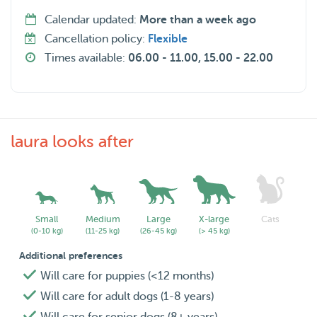
Calendar updated:
More than a week ago
Cancellation policy:
Flexible
Times available:
06.00 - 11.00, 15.00 - 22.00
laura looks after
Small
Medium
Large
X-large
Cats
(0-10 kg)
(11-25 kg)
(26-45 kg)
(> 45 kg)
Additional preferences
Will care for puppies (<12 months)
Will care for adult dogs (1-8 years)