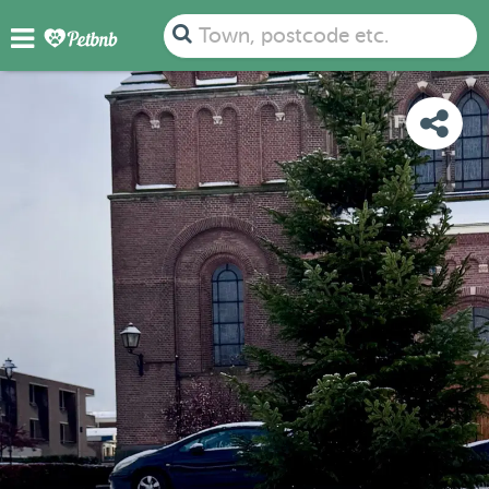
PHOTOS
REVIEWS
DETAILS
MAP
Town, postcode etc.