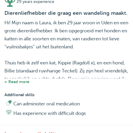
29 years experience
Dierenliefhebber die graag een wandeling maakt.
Hi! Mijn naam is Laura, ik ben 29 jaar woon in Uden en een
grote dierenliefhebber. Ik ben opgegroeid met honden en
katten in alle soorten en maten, van rasdieren tot lieve
“vuilnisbakjes” uit het buitenland.
Thuis heb ik zelf een kat, Kippie (Ragdoll x), en een hond,
Billie (standaard ruwharige Teckel). Zij zijn heel vriendelijk,
toegankelijk en echte durfals. Door mijn ervaring weet ik
+ Read more
hoe belangrijk het is dat een huisdier zich veilig en op zijn
gemak voelt. Ik ga duidelijk, rustig en liefdevol met dieren
Additional skills
om en spelen doe ik ook graag met ze.
Can administer oral medication
Has experience with difficult dogs
Ik reageer snel, stuur gerust een berichtje om te
overleggen.