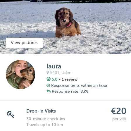
View pictures
laura
5401,
Uden
5.0
• 1 review
Response time: within an hour
Response rate: 83%
€20
Drop-in Visits
30-minute check-ins
per visit
Travels up to 10 km