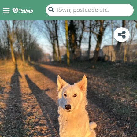
PHOTOS
REVIEWS
DETAILS
MAP
Town, postcode etc.