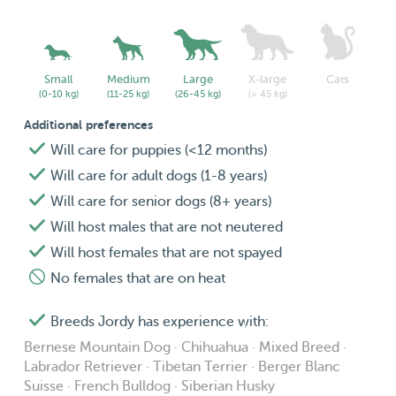
Small
Medium
Large
X-large
Cats
(0-10 kg)
(11-25 kg)
(26-45 kg)
(> 45 kg)
Additional preferences
Will care for puppies (<12 months)
Will care for adult dogs (1-8 years)
Will care for senior dogs (8+ years)
Will host males that are not neutered
Will host females that are not spayed
No females that are on heat
Breeds Jordy has experience with:
Bernese Mountain Dog · Chihuahua · Mixed Breed ·
Labrador Retriever · Tibetan Terrier · Berger Blanc
Suisse · French Bulldog · Siberian Husky