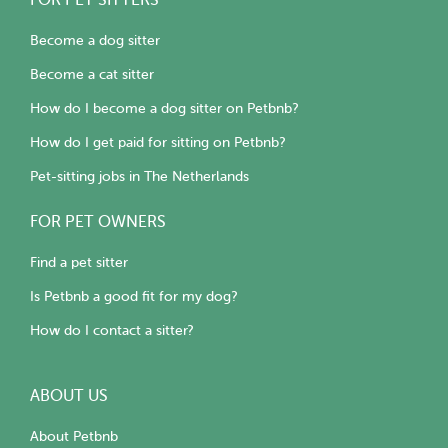
FOR PET SITTERS
Some cats take a while to get used to the presence of a
Become a dog sitter
strange person, I respect their time and when they trust
Become a cat sitter
me they get close so we can enjoy our time together.
How do I become a dog sitter on Petbnb?
The visit can last 30 minutes or more, if necessary, I can
How do I get paid for sitting on Petbnb?
also water the plants, feed the fish and birds.
Pet-sitting jobs in The Netherlands
I can also take the dogs for long or short walks.
FOR PET OWNERS
Find a pet sitter
I will do my best to provide for all your pets' needs as if
they were my pets.
Is Petbnb a good fit for my dog?
How do I contact a sitter?
If you require any further information, feel free to contact
me.
ABOUT US
Note: If you live 15 min far from my neighborhood or in
About Petbnb