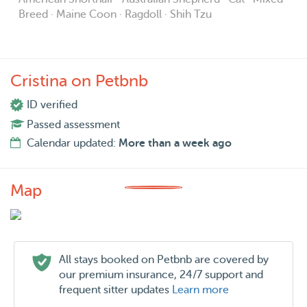
.
Breed · Maine Coon · Ragdoll · Shih Tzu
------------
Hier de tekst in het Engels
Cristina on Petbnb
ID verified
I am Cristina, married and mother of two children.
Passed assessment
Calendar updated:
More than a week ago
I moved from Brazil to Nederland in January 2017
because of my husband's work, first we lived in
Amsterdam and then I moved to Almere-Haven. We have
Map
been living in Almere since November 2017.
I have 2 cats, Luke and Lolita, and 1 dog, Théu, they all
All stays booked on Petbnb are covered by
came from Brazil.
our premium insurance, 24/7 support and
frequent sitter updates
Learn more
I love animals so I decided to make my passion a job.