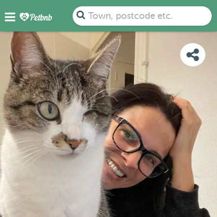
PHOTOS
REVIEWS
DETAILS
MAP
Town, postcode etc.