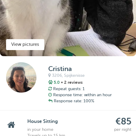
View pictures
Cristina
3206,
Spijkenisse
5.0
• 2 reviews
Repeat guests: 1
Response time: within an hour
Response rate: 100%
€85
House Sitting
in your home
per night
Travels up to 15 km