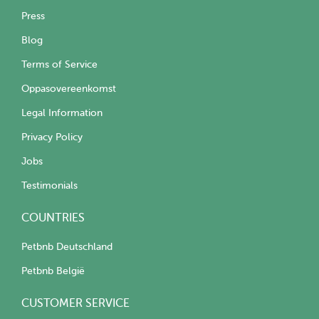
you area there is a paid parking, i will charge extra fees.
Press
The extra fees will depend on the distance and/or the
Blog
parking tariff.
Terms of Service
Instagram: cristinaalmere
Oppasovereenkomst
Legal Information
Privacy Policy
Jobs
Testimonials
COUNTRIES
Petbnb Deutschland
Petbnb België
CUSTOMER SERVICE