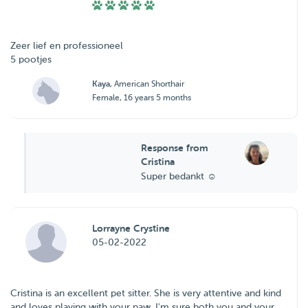
Zeer lief en professioneel
5 pootjes
Kaya
, American Shorthair
Female, 16 years 5 months
Response from
Cristina
Super bedankt ☺️
Lorrayne Crystine
05-02-2022
Cristina is an excellent pet sitter. She is very attentive and kind
and loves playing with your paw. I'm sure both you and your