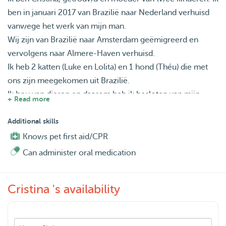
ben in januari 2017 van Brazilië naar Nederland verhuisd
vanwege het werk van mijn man.
Wij zijn van Brazilië naar Amsterdam geëmigreerd en
vervolgens naar Almere-Haven verhuisd.
Ik heb 2 katten (Luke en Lolita) en 1 hond (Théu) die met
ons zijn meegekomen uit Brazilië.
Ik hou van dieren en daarom heb ik besloten van mijn
+ Read more
passie mijn werk te maken.
Toen ik in Brazilië woonde, was ik lid van een niet-
Additional skills
gouvernementele organisatie voor de bescherming van
Knows pet first aid/CPR
dieren.
Can administer oral medication
Als lid van deze NGO werkte ik aan de redding van dieren
die op straat leven, aan de organisatie van vaccinaties en
Cristina 's availability
voedseldonaties en aan de ondersteuning van adopties.
Mijn 2 katten leefden op straat, ze waren zo schattig dat ik
ze wel moest adopteren.