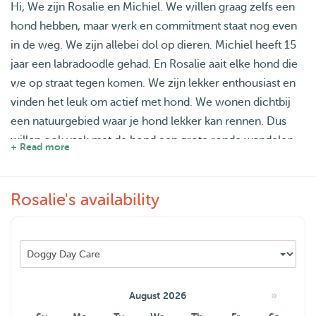
Hi, We zijn Rosalie en Michiel. We willen graag zelfs een
hond hebben, maar werk en commitment staat nog even
in de weg. We zijn allebei dol op dieren. Michiel heeft 15
jaar een labradoodle gehad. En Rosalie aait elke hond die
we op straat tegen komen. We zijn lekker enthousiast en
vinden het leuk om actief met hond. We wonen dichtbij
een natuurgebied waar je hond lekker kan rennen. Dus
willen ook vaak met de hond een grote ronde wandelen.
+ Read more
Kun jij een oppasadres gebruiken voor een nachtje weg of
een lange werkdag. Dan schieten wij graag te hulp!
Rosalie's availability
»
August 2026