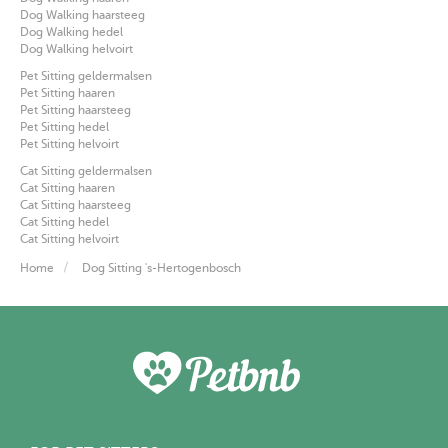
Dog Walking haarsteeg
Dog Walking hedel
Dog Walking helvoirt
Pet Sitting geldermalsen
Pet Sitting haaren
Pet Sitting haarsteeg
Pet Sitting hedel
Pet Sitting helvoirt
Cat Sitting geldermalsen
Cat Sitting haaren
Cat Sitting haarsteeg
Cat Sitting hedel
Cat Sitting helvoirt
Home
Dog Sitting 's-Hertogenbosch