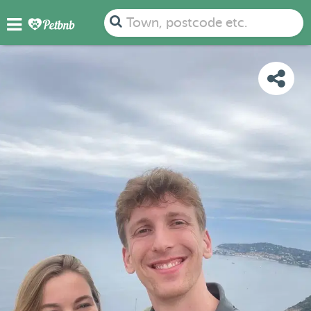
PHOTOS
REVIEWS
DETAILS
MAP
Town, postcode etc.