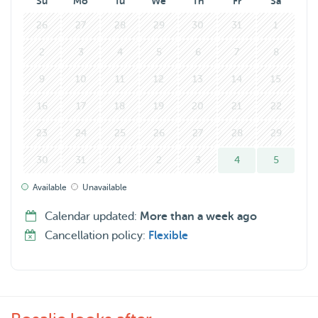
Su
Mo
Tu
We
Th
Fr
Sa
26
27
28
29
30
31
1
2
3
4
5
6
7
8
9
10
11
12
13
14
15
16
17
18
19
20
21
22
23
24
25
26
27
28
29
30
31
1
2
3
4
5
Available
Unavailable
Calendar updated:
More than a week ago
Cancellation policy:
Flexible