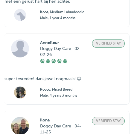
met een gerust hart bij hen achter.
Koos
, Medium Labradoodle
Male, 1 year 4 months
Annefleur
VERIFIED STAY
Doggy Day Care | 02-
02-26
super tevreden! dankjewel nogmaals! 😊
Rocco
, Mixed Breed
Male, 4 years 3 months
Ilona
VERIFIED STAY
Doggy Day Care | 04-
11-25