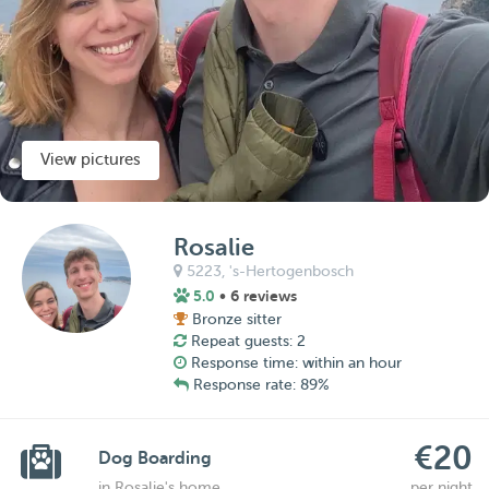
View pictures
Rosalie
5223,
's-Hertogenbosch
5.0
• 6 reviews
Bronze sitter
Repeat guests: 2
Response time: within an hour
Response rate: 89%
€20
Dog Boarding
in Rosalie's home
per night