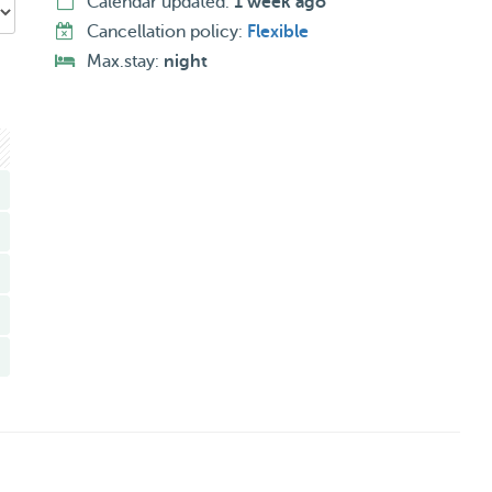
Calendar updated:
1 week ago
Cancellation policy:
Flexible
Max.stay:
night