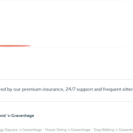
red by our premium insurance, 24/7 support and frequent sitte
ound 's-Gravenhage
·
·
gy Daycare 's-Gravenhage
House Sitting 's-Gravenhage
Dog Walking 's-Gravenh