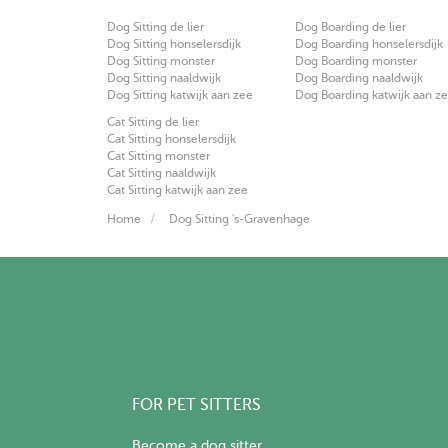
Dog Sitting de lier
Dog Boarding de lier
Dog Sitting honselersdijk
Dog Boarding honselersdijk
Dog Sitting monster
Dog Boarding monster
Dog Sitting naaldwijk
Dog Boarding naaldwijk
Dog Sitting katwijk aan zee
Dog Boarding katwijk aan z
Cat Sitting de lier
Cat Sitting honselersdijk
Cat Sitting monster
Cat Sitting naaldwijk
Cat Sitting katwijk aan zee
Home
Dog Sitting 's-Gravenhage
FOR PET SITTERS
Become a dog sitter