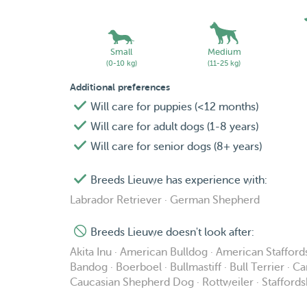
Small
Medium
(0-10 kg)
(11-25 kg)
Additional preferences
Will care for puppies (<12 months)
Will care for adult dogs (1-8 years)
Will care for senior dogs (8+ years)
Breeds Lieuwe has experience with:
Labrador Retriever · German Shepherd
Breeds Lieuwe doesn't look after:
Akita Inu · American Bulldog · American Stafford
Bandog · Boerboel · Bullmastiff · Bull Terrier · C
Caucasian Shepherd Dog · Rottweiler · Staffordsh