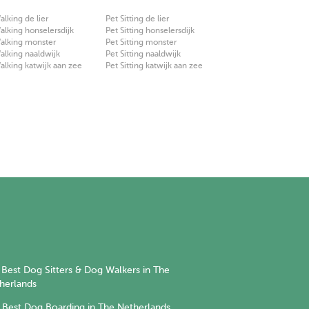
lking de lier
Pet Sitting de lier
lking honselersdijk
Pet Sitting honselersdijk
alking monster
Pet Sitting monster
lking naaldwijk
Pet Sitting naaldwijk
lking katwijk aan zee
Pet Sitting katwijk aan zee
Best Dog Sitters & Dog Walkers in The
herlands
Best Dog Boarding in The Netherlands