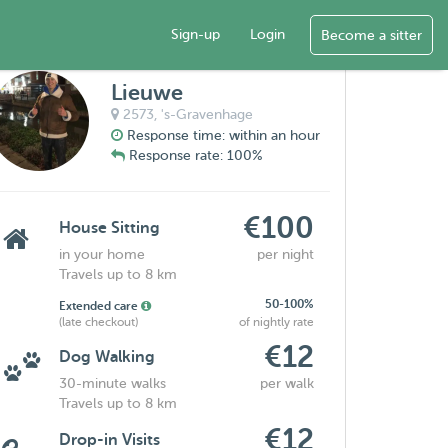
Sign-up
Login
Become a sitter
Lieuwe
2573,
's-Gravenhage
Response time: within an hour
Response rate: 100%
€100
House Sitting
in your home
per night
Travels up to 8 km
50-100%
Extended care
(late checkout)
of nightly rate
€12
Dog Walking
30-minute walks
per walk
Travels up to 8 km
€12
Drop-in Visits