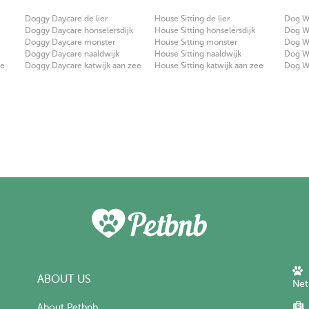
Doggy Daycare de lier
House Sitting de lier
Dog Wa
Doggy Daycare honselersdijk
House Sitting honselersdijk
Dog Wa
Doggy Daycare monster
House Sitting monster
Dog W
Doggy Daycare naaldwijk
House Sitting naaldwijk
Dog Wa
ee
Doggy Daycare katwijk aan zee
House Sitting katwijk aan zee
Dog Wa
ABOUT US
Net
About Petbnb