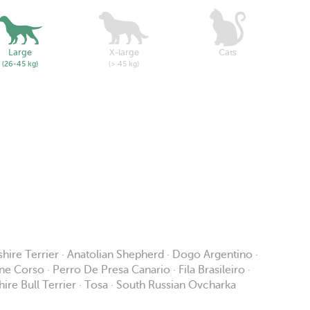
Large
X-large
Cats
(26-45 kg)
(> 45 kg)
shire Terrier · Anatolian Shepherd · Dogo Argentino ·
ane Corso · Perro De Presa Canario · Fila Brasileiro ·
ire Bull Terrier · Tosa · South Russian Ovcharka