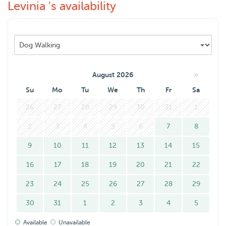
Levinia 's availability
stuur gerust een berichtje
Levinia (38)
»
August 2026
Su
Mo
Tu
We
Th
Fr
Sa
26
27
28
29
30
31
1
2
3
4
5
6
7
8
9
10
11
12
13
14
15
16
17
18
19
20
21
22
23
24
25
26
27
28
29
30
31
1
2
3
4
5
Available
Unavailable