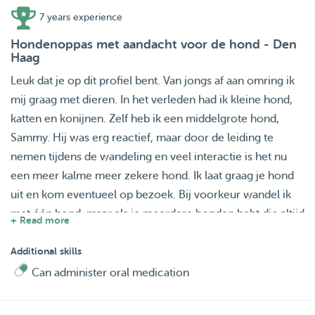
7 years experience
Hondenoppas met aandacht voor de hond - Den
Haag
Leuk dat je op dit profiel bent. Van jongs af aan omring ik
mij graag met dieren. In het verleden had ik kleine hond,
katten en konijnen. Zelf heb ik een middelgrote hond,
Sammy. Hij was erg reactief, maar door de leiding te
nemen tijdens de wandeling en veel interactie is het nu
een meer kalme meer zekere hond. Ik laat graag je hond
uit en kom eventueel op bezoek. Bij voorkeur wandel ik
met één hond, maar als je meerdere honden hebt die altijd
+ Read more
samen wandelen dan is dat geen probleem. Ik maak graag
kennis om te kijken of het een match is en luister graag
Additional skills
naar waar jullie behoefte aan hebben. Wat langer dan een
Can administer oral medication
half uur wandelen is geen probleem.