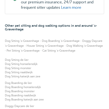
our premium insurance, 24/7 support and
frequent sitter updates
Learn more
Other pet sitting and dog walking options in and around 's-
Gravenhage
·
·
Dog Sitting 's-Gravenhage
Dog Boarding 's-Gravenhage
Doggy Daycare
·
·
's-Gravenhage
House Sitting 's-Gravenhage
Dog Walking 's-Gravenhage
·
·
Pet Sitting 's-Gravenhage
Cat Sitting 's-Gravenhage
Dog Sitting de lier
Dog Sitting honselersdijk
Dog Sitting monster
Dog Sitting naaldwijk
Dog Sitting katwijk aan zee
Dog Boarding de lier
Dog Boarding honselersdijk
Dog Boarding monster
Dog Boarding naaldwijk
Dog Boarding katwijk aan zee
Doggy Daycare de lier