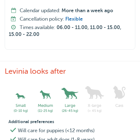
Calendar updated:
More than a week ago
Cancellation policy:
Flexible
Times available:
06.00 - 11.00, 11.00 - 15.00,
15.00 - 22.00
Levinia looks after
Small
Medium
Large
X-large
Cats
(0-10 kg)
(11-25 kg)
(26-45 kg)
(> 45 kg)
Additional preferences
Will care for puppies (<12 months)
Will care for adult dogs (1-8 years)