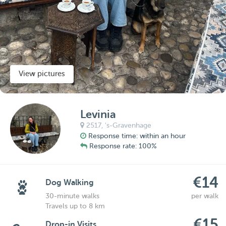
View pictures
Levinia
2517,
's-Gravenhage
Response time: within an hour
Response rate: 100%
€14
Dog Walking
30-minute walks
per walk
Travels up to 8 km
€15
Drop-in Visits