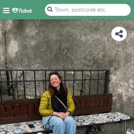
PHOTOS
REVIEWS
DETAILS
MAP
Town, postcode etc.