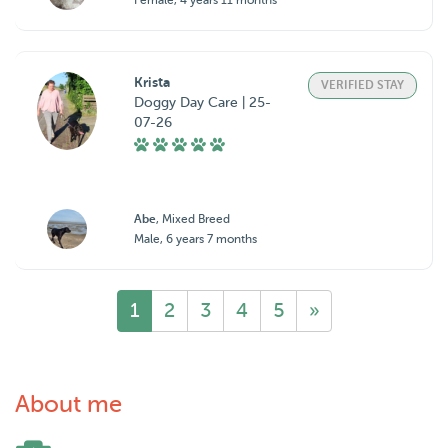
Female, 4 years 11 months
Krista
VERIFIED STAY
Doggy Day Care | 25-
07-26
Abe
, Mixed Breed
Male, 6 years 7 months
1
2
3
4
5
»
About me