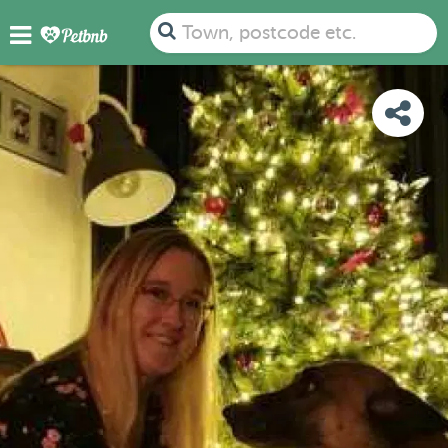
PHOTOS
REVIEWS
DETAILS
MAP
Town, postcode etc.