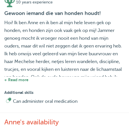
10 years experience
Gewoon iemand die van honden houdt!
Hoi! Ik ben Anne en ik ben al mijn hele leven gek op
honden, en honden zijn ook vaak gek op mij! Jammer
genoeg mocht ik vroeger nooit een hond van mijn
ouders, maar dit wil niet zeggen dat ik geen ervaring heb.
Ik heb onwijs veel geleerd van mijn lieve buurvrouw en
haar Mechelse herder, netjes leren wandelen, discipline,
trucjes, en vooral kijken en luisteren naar de lichaamstaal
van honden. Ook de oude boxer van mijn vriend heb ik
+ Read more
veel tijd mee doorgebracht. Eigenlijk overal waar ik kom
spendeer ik veel tijd met huisdieren. Zelf heb ik wel altijd
Additional skills
hamsters en konijnen gehad, want ik vind het erg fijn om
Can administer oral medication
voor dieren te zorgen. Op het moment is het voor ons
geen optie om een hond te nemen, vanwege mijn
Anne's availability
zoektocht naar mijn eerste vaste baan (net afgestudeerd)