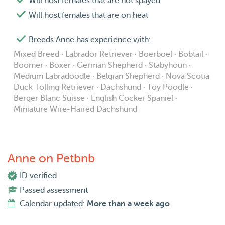
Will host females that are not spayed
Will host females that are on heat
Breeds Anne has experience with:
Mixed Breed · Labrador Retriever · Boerboel · Bobtail ·
Boomer · Boxer · German Shepherd · Stabyhoun ·
Medium Labradoodle · Belgian Shepherd · Nova Scotia
Duck Tolling Retriever · Dachshund · Toy Poodle ·
Berger Blanc Suisse · English Cocker Spaniel ·
Miniature Wire-Haired Dachshund
Anne on Petbnb
ID verified
Passed assessment
Calendar updated:
More than a week ago