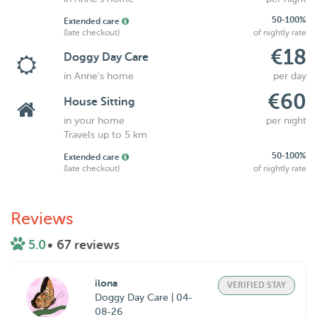
50-100%
Extended care
(late checkout)
of nightly rate
€18
Doggy Day Care
in Anne's home
per day
€60
House Sitting
in your home
per night
Travels up to 5 km
50-100%
Extended care
(late checkout)
of nightly rate
Reviews
5.0
• 67 reviews
ilona
VERIFIED STAY
Doggy Day Care | 04-
08-26