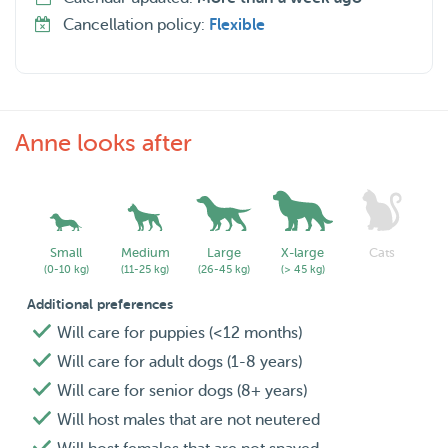
Cancellation policy:
Flexible
Anne looks after
Small
Medium
Large
X-large
Cats
(0-10 kg)
(11-25 kg)
(26-45 kg)
(> 45 kg)
Additional preferences
Will care for puppies (<12 months)
Will care for adult dogs (1-8 years)
Will care for senior dogs (8+ years)
Will host males that are not neutered