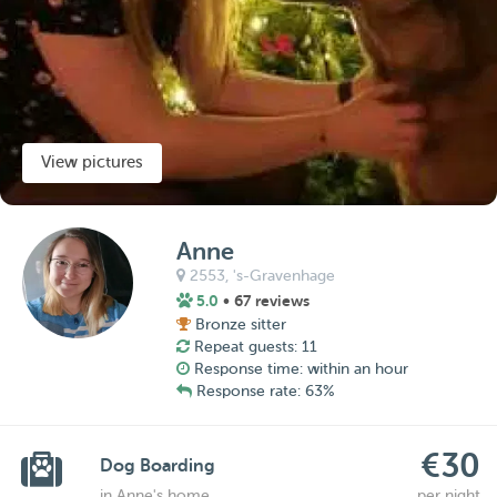
View pictures
Anne
2553,
's-Gravenhage
5.0
• 67 reviews
Bronze sitter
Repeat guests: 11
Response time: within an hour
Response rate: 63%
€30
Dog Boarding
in Anne's home
per night