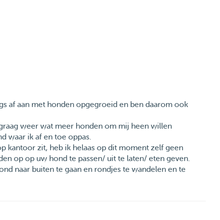
ongs af aan met honden opgegroeid en ben daarom ook
 graag weer wat meer honden om mij heen willen
 waar ik af en toe oppas.
 kantoor zit, heb ik helaas op dit moment zelf geen
den op op uw hond te passen/ uit te laten/ eten geven.
ond naar buiten te gaan en rondjes te wandelen en te
 de heemraadsingel.
at jullie ook opzoek zijn naar een oppas die helemaal
maken.