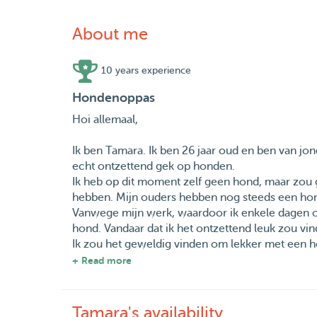
About me
10 years experience
Hondenoppas
Hoi allemaal,
Ik ben Tamara. Ik ben 26 jaar oud en ben van j
echt ontzettend gek op honden.
Ik heb op dit moment zelf geen hond, maar zou
hebben. Mijn ouders hebben nog steeds een hond
Vanwege mijn werk, waardoor ik enkele dagen op
hond. Vandaar dat ik het ontzettend leuk zou vin
Ik zou het geweldig vinden om lekker met een h
spelen. Ik woon dichtbij het vroesenpark en bij
+ Read more
Ik ben gek op alle soorten honden, dus ik hoop d
gek is van honden.
Stuur mij vooral een berichtje als u kennis wilt 
Tamara's availability