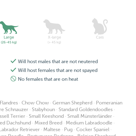
Large
X-large
Cats
(26-45 kg)
(> 45 kg)
Will host males that are not neutered
Will host females that are not spayed
No females that are on heat
s Flandres · Chow Chow · German Shepherd · Pomeranian
ture Schnauzer · Stabyhoun · Standard Goldendoodles ·
sell Terrier · Small Keeshond · Small Münsterländer ·
red Dachshund · Mixed Breed · Medium Labradoodle ·
abrador Retriever · Maltese · Pug · Cocker Spaniel ·