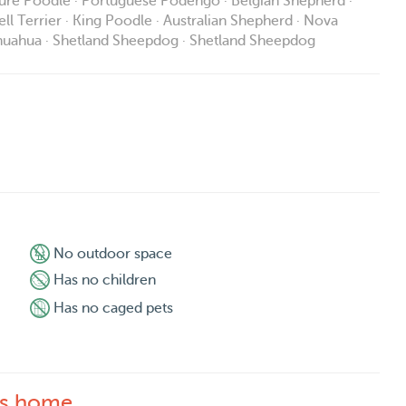
ature Poodle · Portuguese Podengo · Belgian Shepherd ·
ll Terrier · King Poodle · Australian Shepherd · Nova
hihuahua · Shetland Sheepdog · Shetland Sheepdog
No outdoor space
Has no children
Has no caged pets
's home