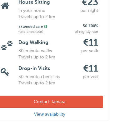
€23
House Sitting
in your home
per night
Travels up to 2 km
50-100%
Extended care
(late checkout)
of nightly rate
€11
Dog Walking
30-minute walks
per walk
Travels up to 2 km
€11
Drop-in Visits
30-minute check-ins
per visit
Travels up to 2 km
Contact Tamara
View availability