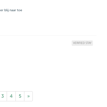
er blij naar toe
VERIFIED STAY
3
4
5
»