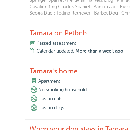
Springer Spaniel · Peruvian Hairless Dog · Mini
Cavalier King Charles Spaniel · Parson Jack Russe
Scotia Duck Tolling Retriever · Barbet Dog · C
Tamara on Petbnb
Passed assessment
Calendar updated:
More than a week ago
Tamara's home
Apartment
No smoking household
Has no cats
Has no dogs
When your dog stays in Tamara