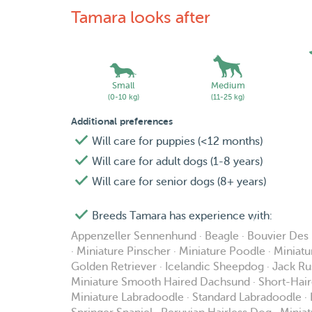
Tamara looks after
Small
Medium
(0-10 kg)
(11-25 kg)
Additional preferences
Will care for puppies (<12 months)
Will care for adult dogs (1-8 years)
Will care for senior dogs (8+ years)
Breeds Tamara has experience with:
Appenzeller Sennenhund · Beagle · Bouvier De
· Miniature Pinscher · Miniature Poodle · Minia
Golden Retriever · Icelandic Sheepdog · Jack Rus
Miniature Smooth Haired Dachsund · Short-Hai
Miniature Labradoodle · Standard Labradoodle · L