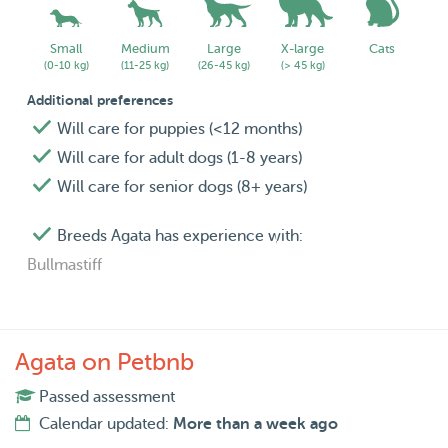
Small
Medium
Large
X-large
Cats
(0-10 kg)
(11-25 kg)
(26-45 kg)
(> 45 kg)
Additional preferences
Will care for puppies (<12 months)
Will care for adult dogs (1-8 years)
Will care for senior dogs (8+ years)
Breeds Agata has experience with:
Bullmastiff
Agata on Petbnb
Passed assessment
Calendar updated:
More than a week ago