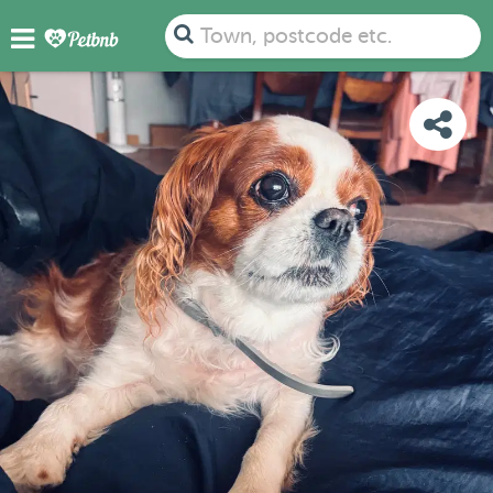
PHOTOS
DETAILS
AVAILABILITY
MAP
Town, postcode etc.