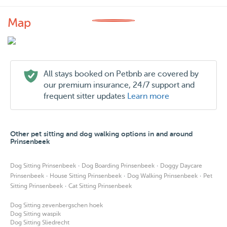
Map
All stays booked on Petbnb are covered by
our premium insurance, 24/7 support and
frequent sitter updates
Learn more
Other pet sitting and dog walking options in and around
Prinsenbeek
·
·
Dog Sitting Prinsenbeek
Dog Boarding Prinsenbeek
Doggy Daycare
·
·
·
Prinsenbeek
House Sitting Prinsenbeek
Dog Walking Prinsenbeek
Pet
·
Sitting Prinsenbeek
Cat Sitting Prinsenbeek
Dog Sitting zevenbergschen hoek
Dog Sitting waspik
Dog Sitting Sliedrecht