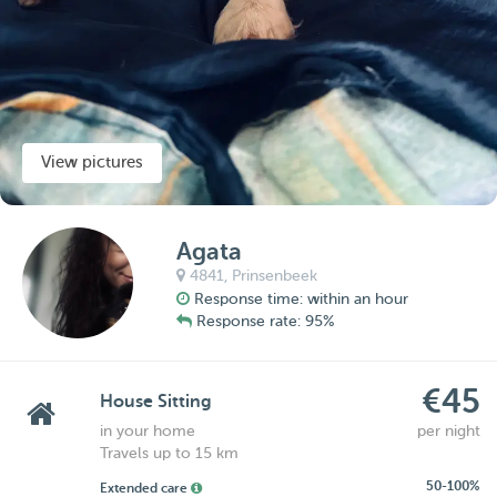
View pictures
Agata
4841,
Prinsenbeek
Response time: within an hour
Response rate: 95%
€45
House Sitting
in your home
per night
Travels up to 15 km
50-100%
Extended care