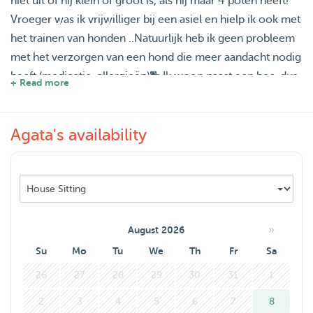
niet uit of hij klein of groot is, als hij maar 4 poten heeft!
Vroeger was ik vrijwilliger bij een asiel en hielp ik ook met
het trainen van honden ..Natuurlijk heb ik geen probleem
met het verzorgen van een hond die meer aandacht nodig
heeft (medicatie, allergieën)🐕 Ik woon naast een bos, dus
+ Read more
als je vriend van wandelen houdt, ben je hier aan het juiste
adres! Ik heb mijn hele leven al contact gehad met honden
Agata's availability
en ook met andere dieren (katten, konijnen, hamsters),
maar het waren de honden die mijn hart hebben gestolen!
"een huis zonder hond is als een tuin zonder bloemen"🐶
Als de hond gelukkig is, kan de baasje ook ontspannen! ☺️
»
August 2026
Su
Mo
Tu
We
Th
Fr
Sa
26
27
28
29
30
31
1
2
3
4
5
6
7
8