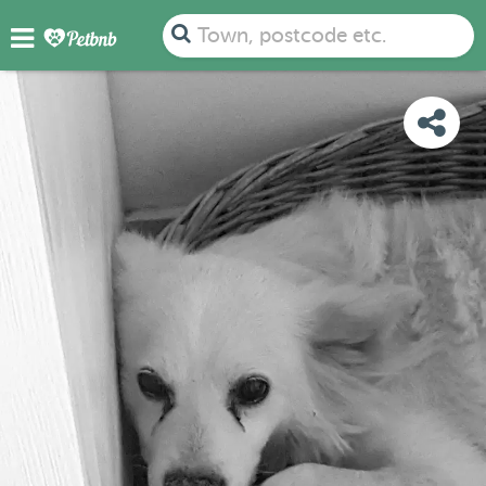
PHOTOS
DETAILS
AVAILABILITY
MAP
Town, postcode etc.