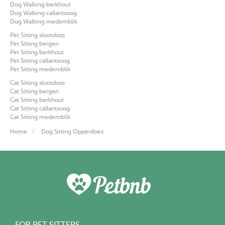
Dog Walking berkhout
Dog Walking callantsoog
Dog Walking medemblik
Pet Sitting slootdorp
Pet Sitting bergen
Pet Sitting berkhout
Pet Sitting callantsoog
Pet Sitting medemblik
Cat Sitting slootdorp
Cat Sitting bergen
Cat Sitting berkhout
Cat Sitting callantsoog
Cat Sitting medemblik
Home
Dog Sitting Opperdoes