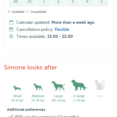
30
31
1
2
3
4
5
Available
Unavailable
Calendar updated:
More than a week ago
Cancellation policy:
Flexible
Times available:
15.00 - 22.00
Simone looks after
Small
Medium
Large
X-large
Cats
(0-10 kg)
(11-25 kg)
(26-45 kg)
(> 45 kg)
Additional preferences