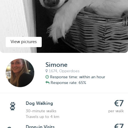
View pictures
Simone
1674,
Opperdoes
Response time: within an hour
Response rate: 65%
€7
Dog Walking
30-minute walks
per walk
Travels up to 4 km
€7
Drop-in Visits