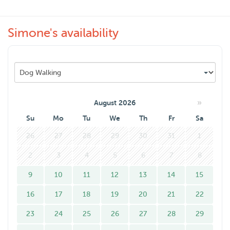
heel lastig is aan de riem, vanwege de kracht van grote
honden.
Simone's availability
Ik kan maandagavond, dinsdagavond, woensdagavond en
donderdagavond vanaf zes uur. Zondagmiddag zou
kunnen alleen van tevoren even een berichtje sturen,
want ik ben niet elke zondag beschikbaar😄🐶
»
August 2026
Ik loop graag een rondje met uw hond!
Su
Mo
Tu
We
Th
Fr
Sa
26
27
28
29
30
31
1
2
3
4
5
6
7
8
9
10
11
12
13
14
15
16
17
18
19
20
21
22
23
24
25
26
27
28
29