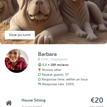
View pictures
Barbara
2342,
Oegstgeest
5.0
• 199 reviews
Bronze sitter
Repeat guests: 37
Response time: within an hour
Response rate: 100%
€20
House Sitting
in your home
per night