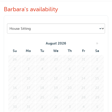
Barbara's availability
Ik ben in het bezit van een groot huis met tuin en een auto
om naar het nabijgelegen strand of bos te gaan.
Natuurlijk is gewoon lekker rustig thuis blijven ook een
optie.
Bij u aan huis komen oppassen is binnen een gepaste
»
August 2026
straal geen probleem: soms is een hond en zeker een kat
Su
Mo
Tu
We
Th
Fr
Sa
het liefst en veiligst in zijn/haar eigen huis!
26
27
28
29
30
31
1
2
3
4
5
6
7
8
Ik ben opgegroeid met honden en katten, ik werk als
vrijwilliger in het dierenasiel en privé pas ik op de nodige
9
10
11
12
13
14
15
honden van vrienden.
16
17
18
19
20
21
22
Al uw wensen zijn bespreekbaar, maar staan en vallen
23
24
25
26
27
28
29
allereerst met het vertrouwen, dat er moet zijn tussen
30
31
1
2
3
4
5
mens en dier.