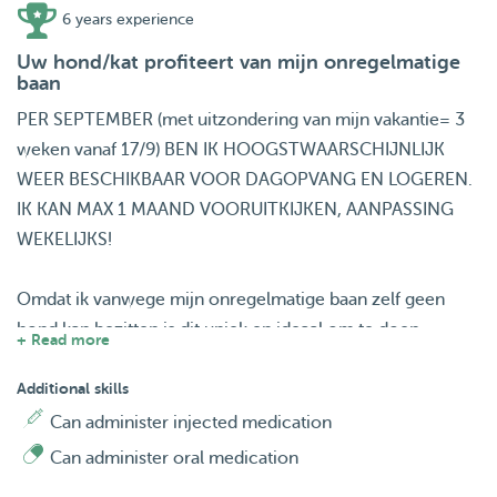
6 years experience
Uw hond/kat profiteert van mijn onregelmatige
baan
PER SEPTEMBER (met uitzondering van mijn vakantie= 3
weken vanaf 17/9) BEN IK HOOGSTWAARSCHIJNLIJK
WEER BESCHIKBAAR VOOR DAGOPVANG EN LOGEREN.
IK KAN MAX 1 MAAND VOORUITKIJKEN, AANPASSING
WEKELIJKS!
Omdat ik vanwege mijn onregelmatige baan zelf geen
hond kan bezitten is dit uniek en ideaal om te doen
+ Read more
aangezien het mes aan 2 kanten snijdt!
Additional skills
Ik heb tijd en ruimte genoeg om uw hond goed te leren
Can administer injected medication
kennen en echt hond te laten zijn: ze krijgen alle vrijheid
Can administer oral medication
en aandacht van mij.