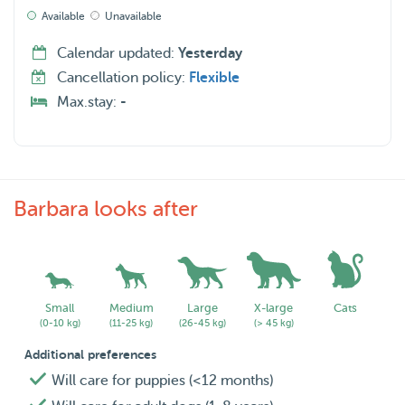
Available
Unavailable
Als u vragen heeft, neem gerust contact met me op!
Calendar updated:
Yesterday
Cancellation policy:
Flexible
Max.stay:
-
Barbara looks after
Small
Medium
Large
X-large
Cats
(0-10 kg)
(11-25 kg)
(26-45 kg)
(> 45 kg)
Additional preferences
Will care for puppies (<12 months)