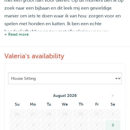
met een groot hart voor dieren. Op dit moment ben ik op
zoek naar een bijbaan en dit leek mij een geweldige
manier om iets te doen waar ik van hou: zorgen voor en
spelen met honden en katten. Ik ben een echte
hondenliefhebber en zou met alle plezier voor uw
+ Read more
huisdieren zorgen!
Valeria's availability
Ik ben een actief persoon die van sport houdt en probeer
elke dag een wandeling te maken, dus uw hond zou de
perfecte metgezel voor mij zijn!
Voordat ik naar de universiteit in Nederland vertrok, heeft
mijn familie een kat geadopteerd, dus ik heb ook ervaring
»
August 2026
met het verzorgen van katten.
Su
Mo
Tu
We
Th
Fr
Sa
26
27
28
29
30
31
1
Ik kijk ernaar uit om u te helpen!
2
3
4
5
6
7
8