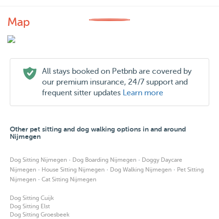
Map
All stays booked on Petbnb are covered by
our premium insurance, 24/7 support and
frequent sitter updates
Learn more
Other pet sitting and dog walking options in and around
Nijmegen
·
·
Dog Sitting Nijmegen
Dog Boarding Nijmegen
Doggy Daycare
·
·
·
Nijmegen
House Sitting Nijmegen
Dog Walking Nijmegen
Pet Sitting
·
Nijmegen
Cat Sitting Nijmegen
Dog Sitting Cuijk
Dog Sitting Elst
Dog Sitting Groesbeek