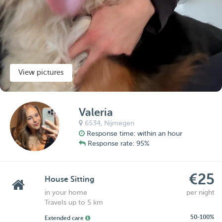
View pictures
Valeria
6534,
Nijmegen
Response time: within an hour
Response rate: 95%
€25
House Sitting
in your home
per night
Travels up to 5 km
50-100%
Extended care