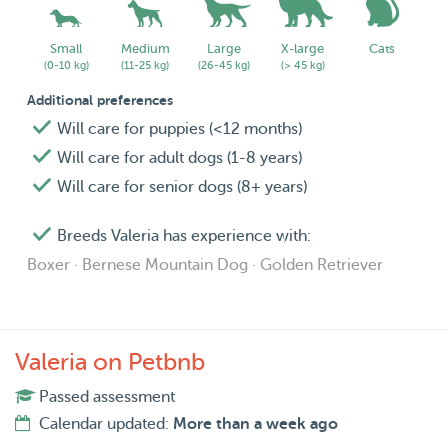
Small
Medium
Large
X-large
Cats
(0-10 kg)
(11-25 kg)
(26-45 kg)
(> 45 kg)
Additional preferences
Will care for puppies (<12 months)
Will care for adult dogs (1-8 years)
Will care for senior dogs (8+ years)
Breeds Valeria has experience with:
Boxer · Bernese Mountain Dog · Golden Retriever
Valeria on Petbnb
Passed assessment
Calendar updated:
More than a week ago