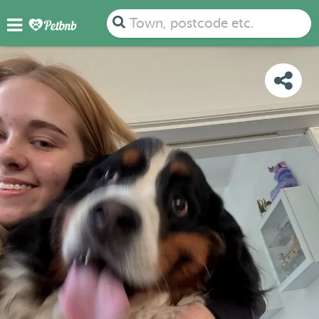
PHOTOS
DETAILS
AVAILABILITY
MAP
Town, postcode etc.