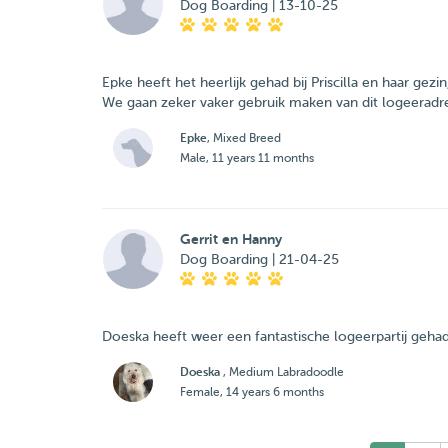
Dog Boarding | 13-10-25
Epke heeft het heerlijk gehad bij Priscilla en haar ge
Epke
, Mixed Breed
Male, 11 years 11 months
Gerrit en Hanny
Dog Boarding | 21-04-25
Doeska heeft weer een fantastische logeerpartij gehad b
Doeska
, Medium Labradoodle
Female, 14 years 6 months