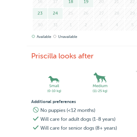
16
17
18
19
20
21
22
23
24
25
26
27
28
29
30
31
1
2
3
4
5
Available
Unavailable
Priscilla looks after
Small
Medium
(0-10 kg)
(11-25 kg)
Additional preferences
No puppies (<12 months)
Will care for adult dogs (1-8 years)
Will care for senior dogs (8+ years)