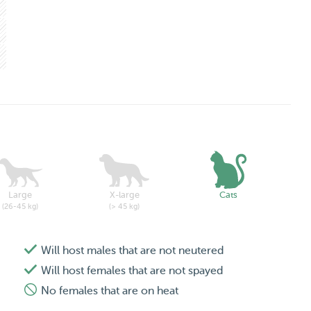
Large
X-large
Cats
(26-45 kg)
(> 45 kg)
Will host males that are not neutered
Will host females that are not spayed
No females that are on heat