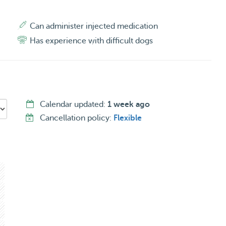
dig heeft? Ook dit is geen probleem!
Can administer injected medication
Has experience with difficult dogs
Calendar updated:
1 week ago
Cancellation policy:
Flexible