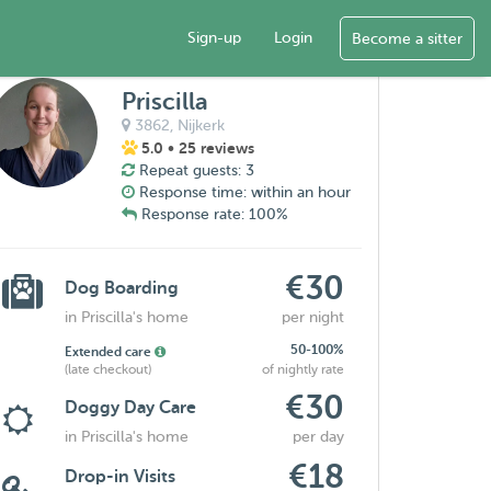
Sign-up
Login
Become a sitter
Priscilla
3862,
Nijkerk
5.0
• 25 reviews
Repeat guests: 3
Response time: within an hour
Response rate: 100%
€30
Dog Boarding
in Priscilla's home
per night
50-100%
Extended care
(late checkout)
of nightly rate
€30
Doggy Day Care
in Priscilla's home
per day
€18
Drop-in Visits