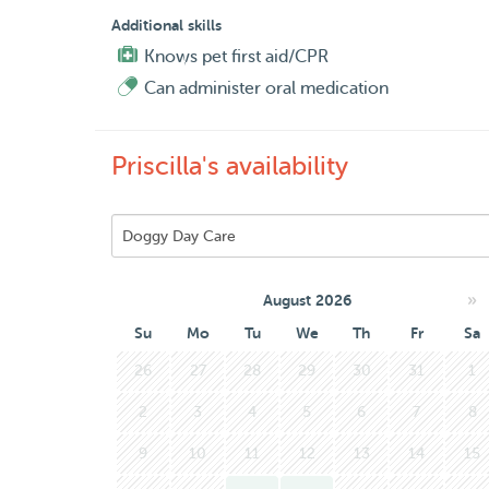
Heeft u een huisdier wat dagelijks medicatie no
Additional skills
Knows pet first aid/CPR
Can administer oral medication
Priscilla's availability
»
August 2026
Su
Mo
Tu
We
Th
Fr
Sa
26
27
28
29
30
31
1
2
3
4
5
6
7
8
9
10
11
12
13
14
15