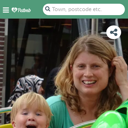
PHOTOS
REVIEWS
DETAILS
MAP
Town, postcode etc.