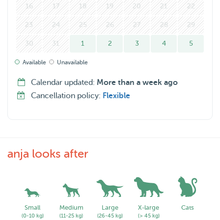
16
17
18
19
20
21
22
23
24
25
26
27
28
29
30
31
1
2
3
4
5
Available
Unavailable
Calendar updated:
More than a week ago
Cancellation policy:
Flexible
anja looks after
Small
Medium
Large
X-large
Cats
(0-10 kg)
(11-25 kg)
(26-45 kg)
(> 45 kg)