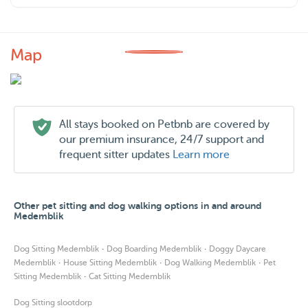
Map
All stays booked on Petbnb are covered by
our premium insurance, 24/7 support and
frequent sitter updates
Learn more
Other pet sitting and dog walking options in and around
Medemblik
·
·
Dog Sitting Medemblik
Dog Boarding Medemblik
Doggy Daycare
·
·
·
Medemblik
House Sitting Medemblik
Dog Walking Medemblik
Pet
·
Sitting Medemblik
Cat Sitting Medemblik
Dog Sitting slootdorp