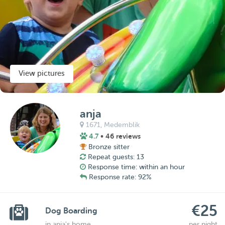
View pictures
anja
1671,
Medemblik
4.7
• 46 reviews
Bronze sitter
Repeat guests: 13
Response time: within an hour
Response rate: 92%
€25
Dog Boarding
in anja's home
per night