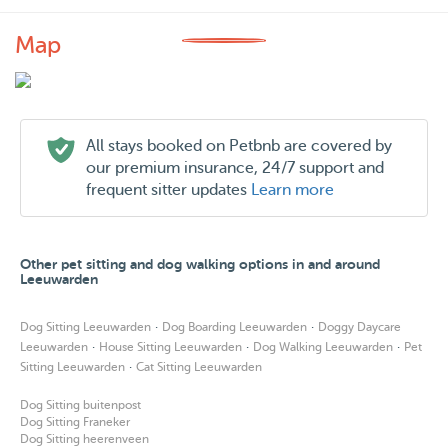
Map
All stays booked on Petbnb are covered by
our premium insurance, 24/7 support and
frequent sitter updates
Learn more
Other pet sitting and dog walking options in and around
Leeuwarden
·
·
Dog Sitting Leeuwarden
Dog Boarding Leeuwarden
Doggy Daycare
·
·
·
Leeuwarden
House Sitting Leeuwarden
Dog Walking Leeuwarden
Pet
·
Sitting Leeuwarden
Cat Sitting Leeuwarden
Dog Sitting buitenpost
Dog Sitting Franeker
Dog Sitting heerenveen