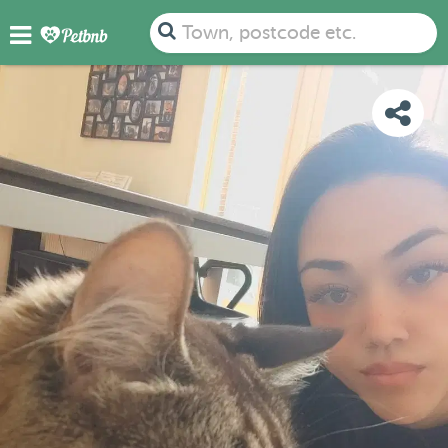
PHOTOS
DETAILS
AVAILABILITY
MAP
Town, postcode etc.