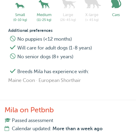
Small
Medium
Large
X-large
Cats
(0-10 kg)
(11-25 kg)
(26-45 kg)
(> 45 kg)
Additional preferences
No puppies (<12 months)
Will care for adult dogs (1-8 years)
No senior dogs (8+ years)
Breeds Mila has experience with:
Maine Coon · European Shorthair
Mila on Petbnb
Passed assessment
Calendar updated:
More than a week ago