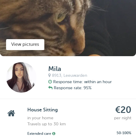
View pictures
Mila
8913,
Leeuwarden
Response time: within an hour
Response rate: 95%
€20
House Sitting
in your home
per night
Travels up to 30 km
50-100%
Extended care