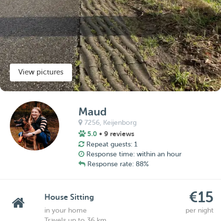
View pictures
Maud
7256,
Keijenborg
5.0
• 9 reviews
Repeat guests: 1
Response time: within an hour
Response rate: 88%
€15
House Sitting
in your home
per night
Travels up to 36 km