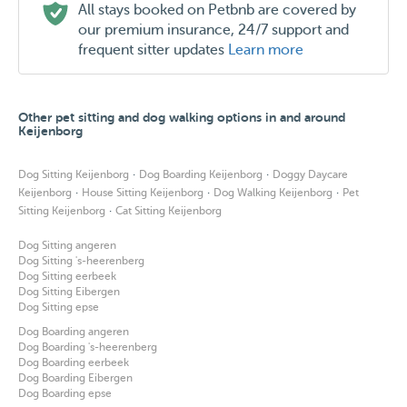
All stays booked on Petbnb are covered by
our premium insurance, 24/7 support and
frequent sitter updates
Learn more
Other pet sitting and dog walking options in and around
Keijenborg
·
·
Dog Sitting Keijenborg
Dog Boarding Keijenborg
Doggy Daycare
·
·
·
Keijenborg
House Sitting Keijenborg
Dog Walking Keijenborg
Pet
·
Sitting Keijenborg
Cat Sitting Keijenborg
Dog Sitting angeren
Dog Sitting 's-heerenberg
Dog Sitting eerbeek
Dog Sitting Eibergen
Dog Sitting epse
Dog Boarding angeren
Dog Boarding 's-heerenberg
Dog Boarding eerbeek
Dog Boarding Eibergen
Dog Boarding epse