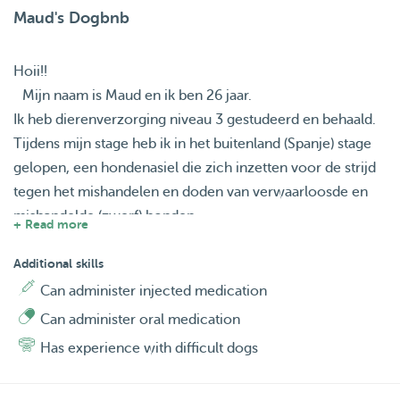
Maud's Dogbnb
Hoii!!
Mijn naam is Maud en ik ben 26 jaar.
Ik heb dierenverzorging niveau 3 gestudeerd en behaald.
Tijdens mijn stage heb ik in het buitenland (Spanje) stage
gelopen, een hondenasiel die zich inzetten voor de strijd
tegen het mishandelen en doden van verwaarloosde en
mishandelde (zwerf) honden.
+ Read more
Ik heb met zeer diverse hondenrassen gewerkt, waar
Additional skills
onder ook puppy's, jonge honden, volwassen honden.
Can administer injected medication
Ook heb ik ervaring met verschillende
Can administer oral medication
karaktereigenschappen. Ik vind het ook erg leuk om
Has experience with difficult dogs
andere diersoorten te verzorgen.
Zelf heb ik 2 konijnen, 3 katten (boerderij katten), 2