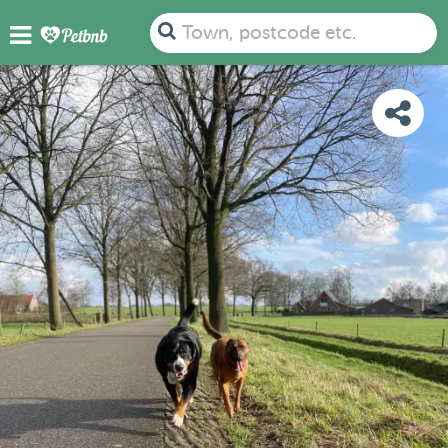
PHOTOS
REVIEWS
DETAILS
MAP
Town, postcode etc.