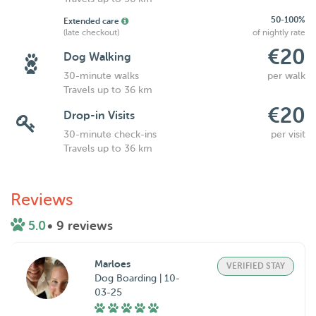
50-100%
Extended care
(late checkout)
of nightly rate
€20
Dog Walking
30-minute walks
per walk
Travels up to 36 km
€20
Drop-in Visits
30-minute check-ins
per visit
Travels up to 36 km
Reviews
5.0
• 9 reviews
Marloes
VERIFIED STAY
Dog Boarding | 10-
03-25