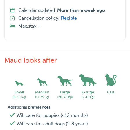
Calendar updated:
More than a week ago
Cancellation policy:
Flexible
Max.stay:
-
Maud looks after
Small
Medium
Large
X-large
Cats
(0-10 kg)
(11-25 kg)
(26-45 kg)
(> 45 kg)
Additional preferences
Will care for puppies (<12 months)
Will care for adult dogs (1-8 years)