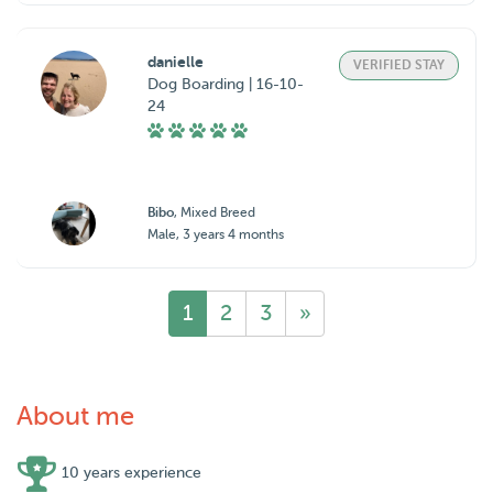
danielle
VERIFIED STAY
Dog Boarding | 16-10-
24
Bibo
, Mixed Breed
Male, 3 years 4 months
1
2
3
»
About me
10 years experience