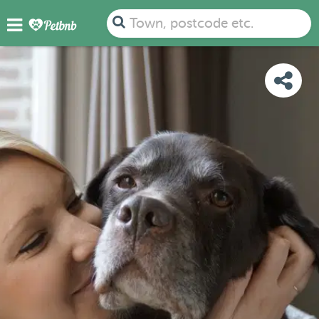
PHOTOS
REVIEWS
DETAILS
MAP
Town, postcode etc.