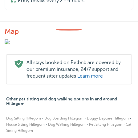
Potty breaks every 2 - 4 hours
Map
All stays booked on Petbnb are covered by
our premium insurance, 24/7 support and
frequent sitter updates
Learn more
Other pet sitting and dog walking options in and around
Hillegom
·
·
·
Dog Sitting Hillegom
Dog Boarding Hillegom
Doggy Daycare Hillegom
·
·
·
House Sitting Hillegom
Dog Walking Hillegom
Pet Sitting Hillegom
Cat
Sitting Hillegom