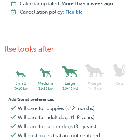
Calendar updated:
More than a week ago
Cancellation policy:
Flexible
Ilse looks after
Small
Medium
Large
X-large
Cats
(0-10 kg)
(11-25 kg)
(26-45 kg)
(> 45 kg)
Additional preferences
Will care for puppies (<12 months)
Will care for adult dogs (1-8 years)
Will care for senior dogs (8+ years)
Will host males that are not neutered