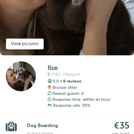
View pictures
Ilse
2182,
Hillegom
5.0
• 6 reviews
Bronze sitter
Repeat guests: 6
Response time: within an hour
Response rate: 90%
€35
Dog Boarding
in Ilse's home
per night