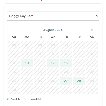
om voor een langere (vakantie)periode op te passen.
Ik maak graag kennis met u en uw hond en kijk er naar uit
om op te passen!
»
August 2026
Su
Mo
Tu
We
Th
Fr
Sa
26
27
28
29
30
31
1
2
3
4
5
6
7
8
9
10
11
12
13
14
15
16
17
18
19
20
21
22
23
24
25
26
27
28
29
30
31
1
2
3
4
5
Available
Unavailable