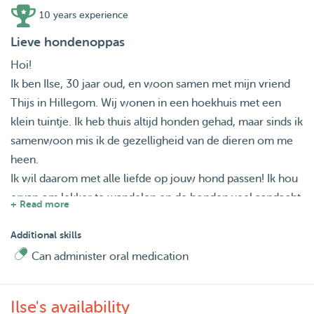
10 years experience
Lieve hondenoppas
Hoi!
Ik ben Ilse, 30 jaar oud, en woon samen met mijn vriend
Thijs in Hillegom. Wij wonen in een hoekhuis met een
klein tuintje. Ik heb thuis altijd honden gehad, maar sinds ik
samenwoon mis ik de gezelligheid van de dieren om me
heen.
Ik wil daarom met alle liefde op jouw hond passen! Ik hou
ervan om lekker te wandelen en de honden veel aandacht
+ Read more
te geven. Ik ben zowel beschikbaar voor dagopvang als
voor logees.
Additional skills
Ik werk vijf dagen in de week, maar meestal twee dagen in
Can administer oral medication
de week thuis. Op die (wisselende) dagen heb ik dan meer
tijd om uw hond aandacht te geven en lekker te gaan
Ilse's availability
wandelen. Vanwege mijn werk is het helaas niet mogelijk