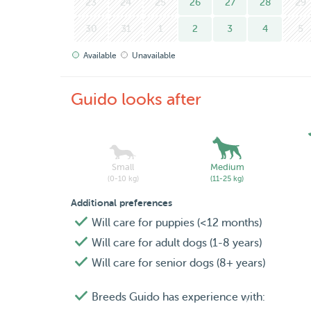
23
24
25
26
27
28
29
30
31
1
2
3
4
5
Available
Unavailable
Guido looks after
Small
Medium
(0-10 kg)
(11-25 kg)
Additional preferences
Will care for puppies (<12 months)
Will care for adult dogs (1-8 years)
Will care for senior dogs (8+ years)
Breeds Guido has experience with: