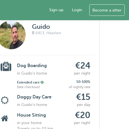
Sign-up
Login
Become a sitter
Guido
6413,
Heerlen
€24
Dog Boarding
in Guido's home
per night
50-100%
Extended care
(late checkout)
of nightly rate
€15
Doggy Day Care
in Guido's home
per day
€20
House Sitting
in your home
per night
Travels up to 10 km