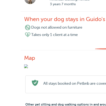
3 years 7 months
When your dog stays in Guido'
Dogs not allowed on furniture
Takes only 1 client at a time
Map
All stays booked on Petbnb are cove
Other pet sitting and dog walking options in and ar