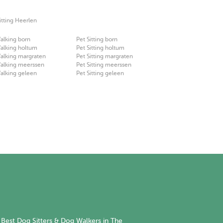
itting Heerlen
alking born
Pet Sitting born
alking holtum
Pet Sitting holtum
alking margraten
Pet Sitting margraten
alking meerssen
Pet Sitting meerssen
alking geleen
Pet Sitting geleen
Best Dog Sitters & Dog Walkers in The