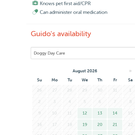
- foto’s en filmpjes worden gemaakt, uiteraard 
Knows pet first aid/CPR
Can administer oral medication
Heeft u nog vragen, stel ze gerust. ☺️
Guido's availability
»
August 2026
Su
Mo
Tu
We
Th
Fr
Sa
26
27
28
29
30
31
1
2
3
4
5
6
7
8
9
10
11
12
13
14
15
16
17
18
19
20
21
22