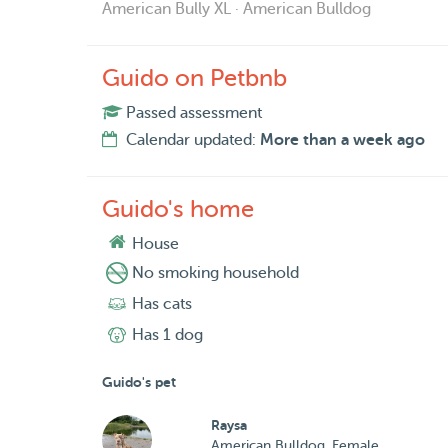
American Bully XL · American Bulldog
Guido on Petbnb
Passed assessment
Calendar updated:
More than a week ago
Guido's home
House
No smoking household
Has cats
Has 1 dog
Guido's pet
Raysa
American Bulldog, Female