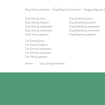
·
·
Dog Sitting Heerlen
Dog Boarding Heerlen
Doggy Daycare 
Dog Sitting born
Dog Boarding born
Dog Sitting holtum
Dog Boarding holtum
Dog Sitting margraten
Dog Boarding margraten
Dog Sitting meerssen
Dog Boarding meerssen
Dog Sitting geleen
Dog Boarding geleen
Cat Sitting born
Cat Sitting holtum
Cat Sitting margraten
Cat Sitting meerssen
Cat Sitting geleen
Home
Dog Sitting Heerlen