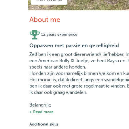
About me
12 years experience
Oppassen met passie en gezelligheid
Zelf ben ik een groot dierenvriend/ liefhebber. I
een American Bully XL teefje, ze heet Raysa en ik 
speels naar andere honden.
Honden zijn voornamelijk binnen welkom en kunn
Het mooie is, dat ik direct langs een wandelgeb
ben ik daar ook met grote regelmaat te vinden.
ik daar ook graag wandelen.
Belangrijk;
- laten we vooraf altijd even kennismaken en/of 
+ Read more
- Eigen voeding, u geeft de voeding die het bes
- medicatie toedienen gaat uiteraard met u in o
Additional skills