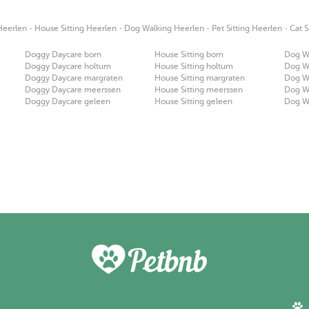
·
·
·
·
Heerlen
House Sitting Heerlen
Dog Walking Heerlen
Pet Sitting Heerlen
Cat S
Doggy Daycare born
House Sitting born
Dog W
Doggy Daycare holtum
House Sitting holtum
Dog W
Doggy Daycare margraten
House Sitting margraten
Dog W
Doggy Daycare meerssen
House Sitting meerssen
Dog W
Doggy Daycare geleen
House Sitting geleen
Dog W