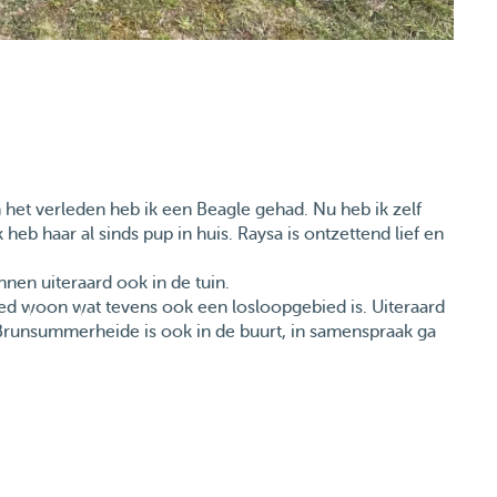
n het verleden heb ik een Beagle gehad. Nu heb ik zelf
heb haar al sinds pup in huis. Raysa is ontzettend lief en
en uiteraard ook in de tuin.
ied woon wat tevens ook een losloopgebied is. Uiteraard
 Brunsummerheide is ook in de buurt, in samenspraak ga
een testdagje draaien.
t past mee voor uw hond.
verleg en de schema die u meegeeft.