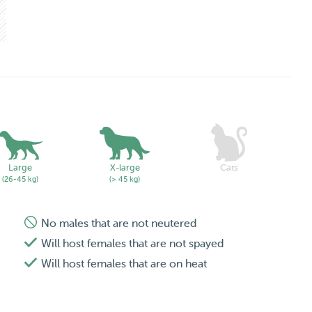
Large
X-large
Cats
(26-45 kg)
(> 45 kg)
No males that are not neutered
Will host females that are not spayed
Will host females that are on heat