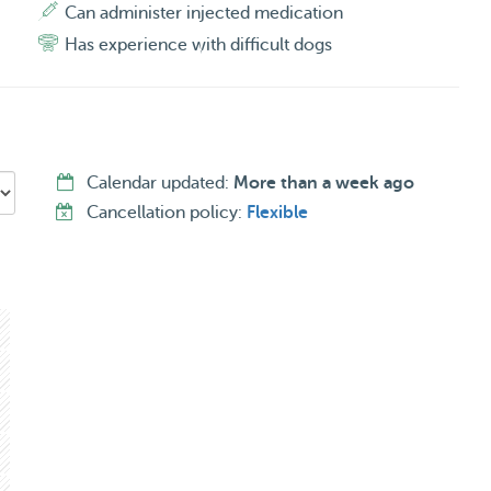
in overleg en met toestemming van u.
Can administer injected medication
Has experience with difficult dogs
Calendar updated:
More than a week ago
Cancellation policy:
Flexible