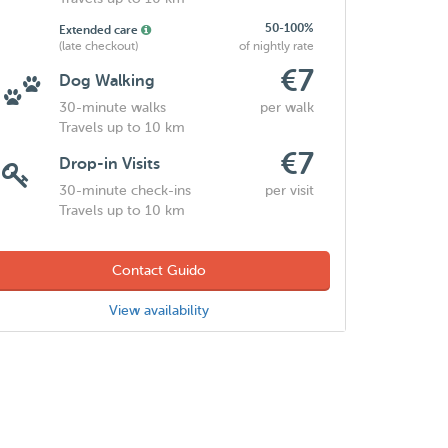
50-100%
Extended care
(late checkout)
of nightly rate
€7
Dog Walking
30-minute walks
per walk
Travels up to 10 km
€7
Drop-in Visits
30-minute check-ins
per visit
Travels up to 10 km
Contact Guido
View availability