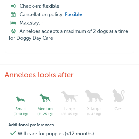
Check-in:
flexible
Cancellation policy:
Flexible
Max.stay:
-
Anneloes accepts a maximum of 2 dogs at a time
for Doggy Day Care
Anneloes looks after
Small
Medium
Large
X-large
Cats
(0-10 kg)
(11-25 kg)
(26-45 kg)
(> 45 kg)
Additional preferences
Will care for puppies (<12 months)