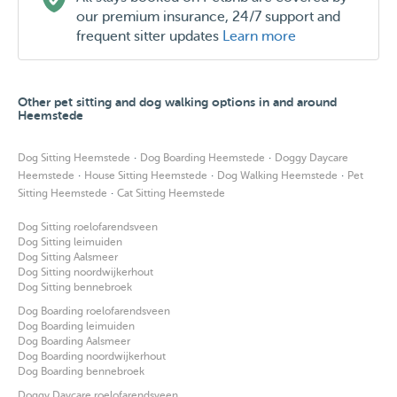
our premium insurance, 24/7 support and
frequent sitter updates
Learn more
Other pet sitting and dog walking options in and around
Heemstede
·
·
Dog Sitting Heemstede
Dog Boarding Heemstede
Doggy Daycare
·
·
·
Heemstede
House Sitting Heemstede
Dog Walking Heemstede
Pet
·
Sitting Heemstede
Cat Sitting Heemstede
Dog Sitting roelofarendsveen
Dog Sitting leimuiden
Dog Sitting Aalsmeer
Dog Sitting noordwijkerhout
Dog Sitting bennebroek
Dog Boarding roelofarendsveen
Dog Boarding leimuiden
Dog Boarding Aalsmeer
Dog Boarding noordwijkerhout
Dog Boarding bennebroek
Doggy Daycare roelofarendsveen