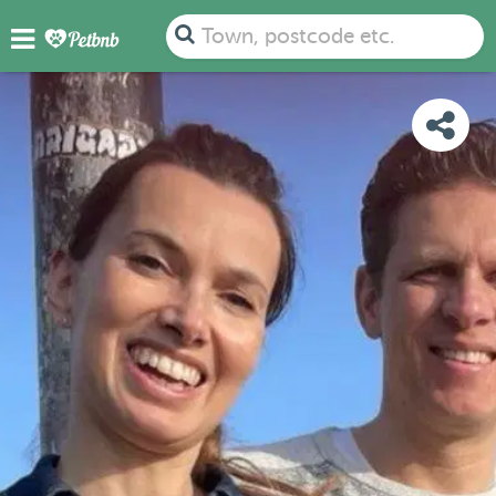
PHOTOS
REVIEWS
DETAILS
MAP
Town, postcode etc.