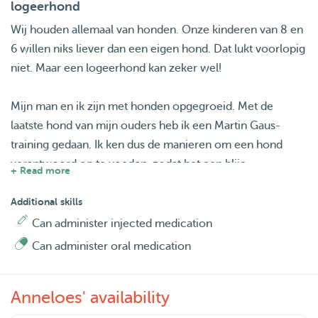
logeerhond
Wij houden allemaal van honden. Onze kinderen van 8 en
6 willen niks liever dan een eigen hond. Dat lukt voorlopig
niet. Maar een logeerhond kan zeker wel!
Mijn man en ik zijn met honden opgegroeid. Met de
laatste hond van mijn ouders heb ik een Martin Gaus-
training gedaan. Ik ken dus de manieren om een hond
verantwoord op te voeden, zodat het een blije,
+ Read more
gehoorzame hond wordt/blijft.
We hebben een kat die vooral nieuwsgierig is naar
Additional skills
honden. De gasthond zal dus wel goed met katten moeten
Can administer injected medication
zijn (lees: ze moeten kunnen negeren).
Can administer oral medication
Het bos is om de hoek, dus als je je hond bij ons brengt
kunnen we heerlijk met hem/haar wandelen! En als de
Anneloes' availability
hond het gewend is, kan zij/hij ook mee naar het strand in
de bakfiets :)