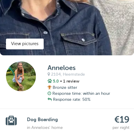
View pictures
Anneloes
2104,
Heemstede
5.0
• 1 review
Bronze sitter
Response time: within an hour
Response rate: 50%
€19
Dog Boarding
in Anneloes' home
per night