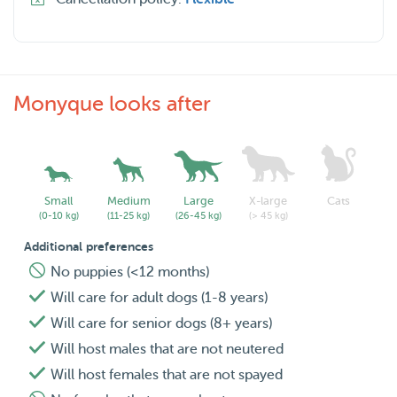
**Dagopvang: Inchecken van 9:00 tot 17:00 uur.
***Heeft u een schattige puppy of een hond met
gezondheidsproblemen? Ik kan liefdevol voor ze zorgen,
Monyque looks after
maar er geldt een extra dagtarief. Als u van deze service
gebruik wilt maken, laat het ons dan weten door ons een
bericht te sturen. We zullen de kwestie verder bekijken.**
****De prijzen voor dagopvang en overnachtingen
Small
Medium
Large
X-large
Cats
(0-10 kg)
(11-25 kg)
(26-45 kg)
(> 45 kg)
wijzigen in de volgende periodes:
Additional preferences
No puppies (<12 months)
1 t/m 31 augustus.
Will care for adult dogs (1-8 years)
Dagopvang: € 35
Will care for senior dogs (8+ years)
Overnachting: € 40
Will host males that are not neutered
Will host females that are not spayed
(Korting geldig voor eerste boekingen tijdens de