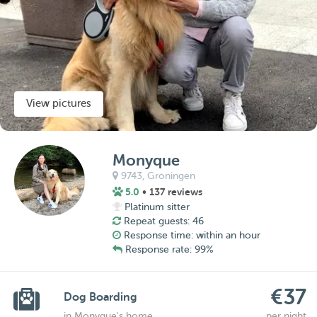
View pictures
Monyque
9743,
Groningen
5.0
• 137 reviews
Platinum sitter
Repeat guests: 46
Response time: within an hour
Response rate: 99%
€37
Dog Boarding
in Monyque's home
per night