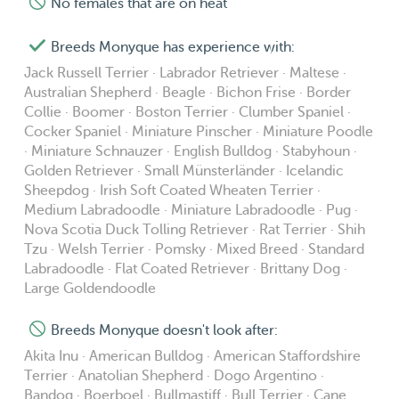
No females that are on heat
feestdagen. Neem contact met ons op voor meer
informatie.)****
Breeds Monyque has experience with:
Jack Russell Terrier · Labrador Retriever · Maltese ·
Australian Shepherd · Beagle · Bichon Frise · Border
Collie · Boomer · Boston Terrier · Clumber Spaniel ·
Cocker Spaniel · Miniature Pinscher · Miniature Poodle
· Miniature Schnauzer · English Bulldog · Stabyhoun ·
Golden Retriever · Small Münsterländer · Icelandic
Sheepdog · Irish Soft Coated Wheaten Terrier ·
Medium Labradoodle · Miniature Labradoodle · Pug ·
Nova Scotia Duck Tolling Retriever · Rat Terrier · Shih
Tzu · Welsh Terrier · Pomsky · Mixed Breed · Standard
Labradoodle · Flat Coated Retriever · Brittany Dog ·
Large Goldendoodle
Breeds Monyque doesn't look after:
Akita Inu · American Bulldog · American Staffordshire
Terrier · Anatolian Shepherd · Dogo Argentino ·
Bandog · Boerboel · Bullmastiff · Bull Terrier · Cane