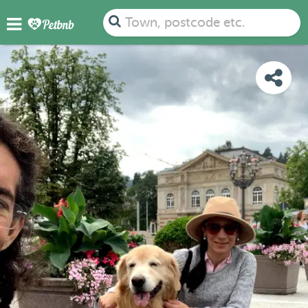
PHOTOS
REVIEWS
DETAILS
MAP
Town, postcode etc.