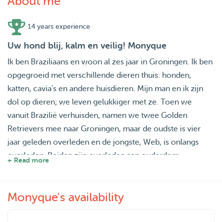
About me
14 years experience
Uw hond blij, kalm en veilig! Monyque
Ik ben Braziliaans en woon al zes jaar in Groningen. Ik ben
opgegroeid met verschillende dieren thuis: honden,
katten, cavia's en andere huisdieren. Mijn man en ik zijn
dol op dieren; we leven gelukkiger met ze. Toen we
vanuit Brazilië verhuisden, namen we twee Golden
Retrievers mee naar Groningen, maar de oudste is vier
jaar geleden overleden en de jongste, Web, is onlangs
overleden. Beiden zijn overleden aan ouderdom.
+ Read more
Ons huis heeft een gezellige ruimte voor de honden en
Monyque's availability
ligt vlakbij een prachtig park, waar we graag wandelen.