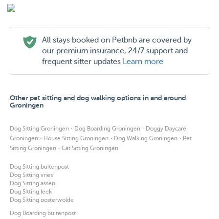
All stays booked on Petbnb are covered by
our premium insurance, 24/7 support and
frequent sitter updates
Learn more
Other pet sitting and dog walking options in and around
Groningen
·
·
Dog Sitting Groningen
Dog Boarding Groningen
Doggy Daycare
·
·
·
Groningen
House Sitting Groningen
Dog Walking Groningen
Pet
·
Sitting Groningen
Cat Sitting Groningen
Dog Sitting buitenpost
Dog Sitting vries
Dog Sitting assen
Dog Sitting leek
Dog Sitting oosterwolde
Dog Boarding buitenpost