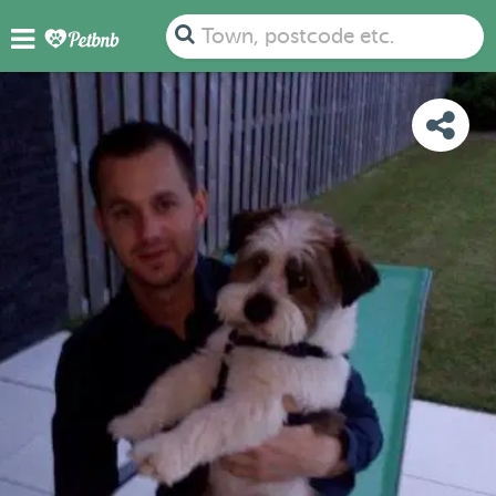
PHOTOS
DETAILS
AVAILABILITY
MAP
Town, postcode etc.