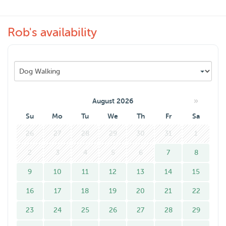
een hond te doen dan alleen. Qua beschikbaarheid ben ik
helaas wel beperkt tot avonden en weekenden.
Rob's availability
Zelf heb ik ook vaker op het hondje van mijn ouders
gepast en die blijft wel eens slapen. Inmiddels is het
beestje bijna 15 jaar en gaat het lopen niet meer zo goed.
»
August 2026
Su
Mo
Tu
We
Th
Fr
Sa
26
27
28
29
30
31
1
2
3
4
5
6
7
8
9
10
11
12
13
14
15
16
17
18
19
20
21
22
23
24
25
26
27
28
29