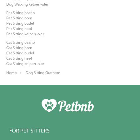
Dog Walking kelpen-oler
Pet Sitting baarlo
Pet Sitting born
Pet Sitting budel
Pet Sitting heel
Pet Sitting kelpen-oler
Cat Sitting baarlo
Cat Sitting born
Cat Sitting budel
Cat Sitting heel
Cat Sitting kelpen-oler
Home
Dog Sitting Grathem
FOR PET SITTERS