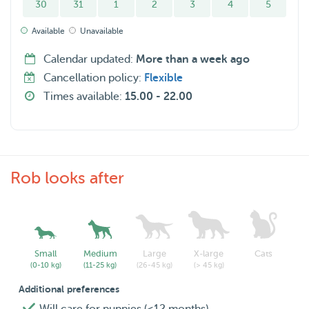
30
31
1
2
3
4
5
Available
Unavailable
Calendar updated:
More than a week ago
Cancellation policy:
Flexible
Times available:
15.00 - 22.00
Rob looks after
Small
Medium
Large
X-large
Cats
(0-10 kg)
(11-25 kg)
(26-45 kg)
(> 45 kg)
Additional preferences